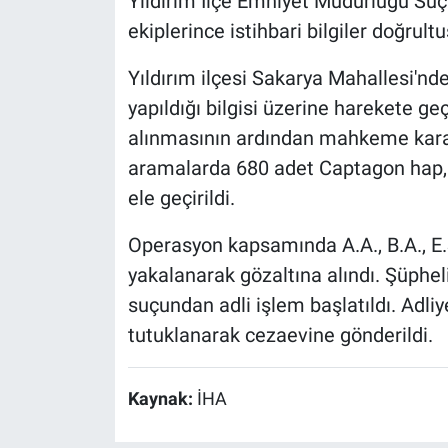
Yıldırım İlçe Emniyet Müdürlüğü Su
ekiplerince istihbari bilgiler doğrult
Yıldırım ilçesi Sakarya Mahallesi'nd
yapıldığı bilgisi üzerine harekete ge
alınmasının ardından mahkeme karar
aramalarda 680 adet Captagon hap, 
ele geçirildi.
Operasyon kapsamında A.A., B.A., E.Ş.
yakalanarak gözaltına alındı. Şüphe
suçundan adli işlem başlatıldı. Adliy
tutuklanarak cezaevine gönderildi.
Kaynak:
İHA