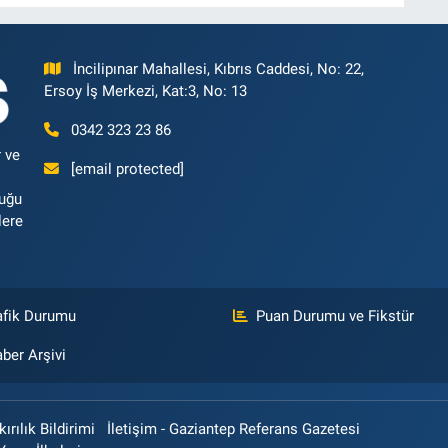
İncilipınar Mahallesi, Kıbrıs Caddesi, No: 22,
Ersoy İş Merkezi, Kat:3, No: 13
0342 323 23 86
 ve
[email protected]
luğu
lere
afik Durumu
Puan Durumu ve Fikstür
ber Arşivi
rılık Bildirimi
İletişim - Gaziantep Referans Gazetesi