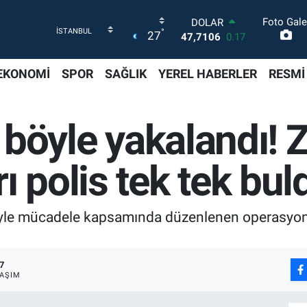
Foto Gale
DOLAR
°
27
47,7106
0.17
EURO
55,1652
0.27
EKONOMİ
SPOR
SAĞLIK
YEREL HABERLER
RESMİ
STERLİN
64,4046
0.35
GRAM ALTIN
i böyle yakalandı!
6648.99
2.59
BİST100
13.773
-19
ı polis tek tek bu
BITCOIN
65.130,04
1.2
iyle mücadele kapsamında düzenlenen operasyon
7
AŞIM