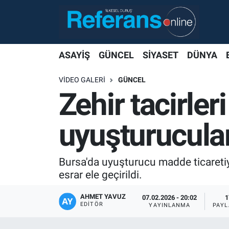
ASAYİŞ
GÜNCEL
SİYASET
DÜNYA
VIDEO GALERI
GÜNCEL
Zehir tacirler
uyuşturucular
Bursa'da uyuşturucu madde ticaret
esrar ele geçirildi.
AHMET YAVUZ
07.02.2026 - 20:02
1
EDITÖR
YAYINLANMA
PAYL