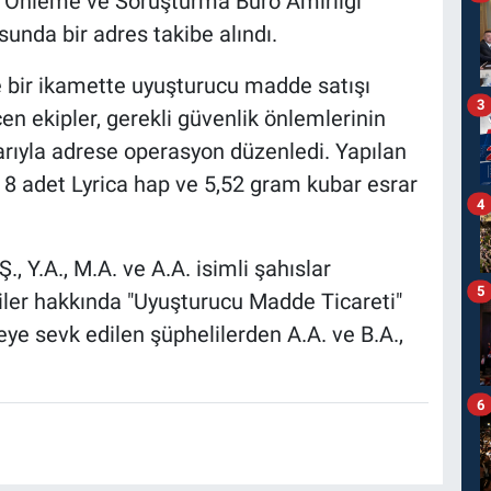
ç Önleme ve Soruşturma Büro Amirliği
usunda bir adres takibe alındı.
e bir ikamette uyuşturucu madde satışı
3
çen ekipler, gerekli güvenlik önlemlerinin
ıyla adrese operasyon düzenledi. Yapılan
8 adet Lyrica hap ve 5,52 gram kubar esrar
4
, Y.A., M.A. ve A.A. isimli şahıslar
5
liler hakkında "Uyuşturucu Madde Ticareti"
eye sevk edilen şüphelilerden A.A. ve B.A.,
6