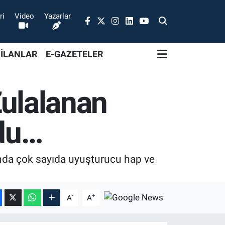
ri
Video
Yazarlar
 İLANLAR
E-GAZETELER
 Zulalanan
ldu…
da çok sayıda uyuşturucu hap ve
-
+
A
A