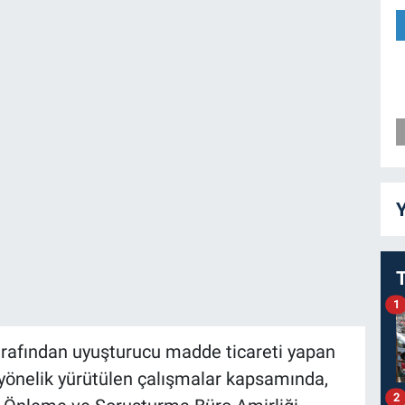
Y
1
arafından uyuşturucu madde ticareti yapan
 yönelik yürütülen çalışmalar kapsamında,
2