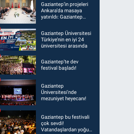
Gaziantep’in projeleri
Ankara’da masaya
yatırıldı: Gaziantep
heyetinden Yılmaz ve
Şimşek’e ziyaret!
Gaziantep Üniversitesi
Türkiye’nin en iyi 24
üniversitesi arasında
Gaziantep'te dev
festival başladı!
Gaziantep
Üniversitesi'nde
mezuniyet heyecanı!
Gaziantep bu festivali
çok sevdi!
Vatandaşlardan yoğun