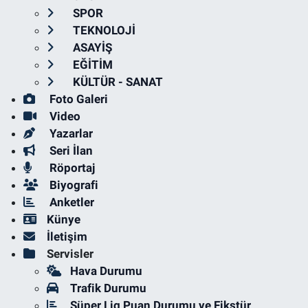
SPOR
TEKNOLOJİ
ASAYİŞ
EĞİTİM
KÜLTÜR - SANAT
Foto Galeri
Video
Yazarlar
Seri İlan
Röportaj
Biyografi
Anketler
Künye
İletişim
Servisler
Hava Durumu
Trafik Durumu
Süper Lig Puan Durumu ve Fikstür