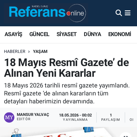
ASAYİŞ
GÜNCEL
SİYASET
DÜNYA
EKONOMİ
HABERLER
YAŞAM
18 Mayıs Resmî Gazete’ de
Alınan Yeni Kararlar
18 Mayıs 2026 tarihli resmî gazete yayımlandı.
Resmî gazete ‘de alınan kararların tüm
detayları haberimizin devamında.
MANSUR YALVAÇ
18.05.2026 - 00:02
1
EDITÖR
YAYINLANMA
PAYLAŞIM
OKU