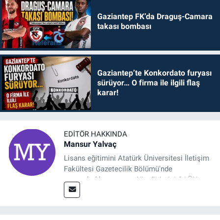
Gaziantep FK’da Draguş-Camara
takası bombası
Gaziantep’te Konkordato furyası
sürüyor… O firma ile ilgili flaş
karar!
EDITÖR HAKKINDA
Mansur Yalvaç
Lisans eğitimini Atatürk Üniversitesi İletişim
Fakültesi Gazetecilik Bölümü'nde
tamamladıktan sonra, YL eğitimini GAÜN
Sosyal Bilimler Enstitüsü'nde İletişim ve T. D.
Ana Bilim Dalı'nda “Medyada Anlam İnşası:
Bitcoin Örneği” başlıklı teziyle tamamladı.