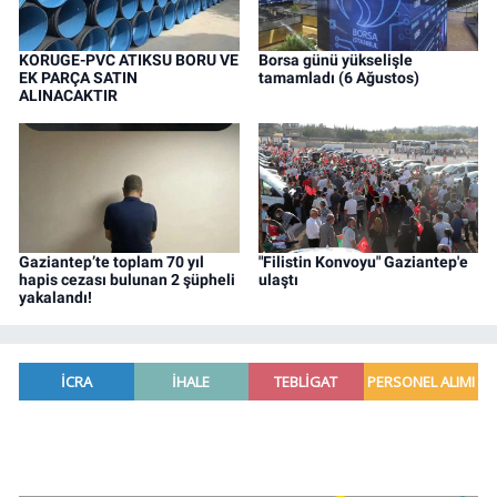
KORUGE-PVC ATIKSU BORU VE
Borsa günü yükselişle
EK PARÇA SATIN
tamamladı (6 Ağustos)
ALINACAKTIR
Gaziantep’te toplam 70 yıl
"Filistin Konvoyu" Gaziantep'e
hapis cezası bulunan 2 şüpheli
ulaştı
yakalandı!