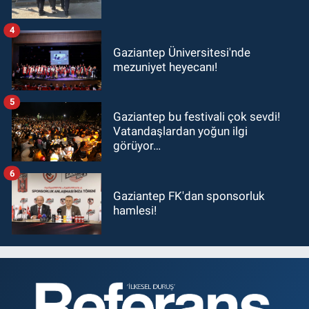
4
Gaziantep Üniversitesi'nde
mezuniyet heyecanı!
5
Gaziantep bu festivali çok sevdi!
Vatandaşlardan yoğun ilgi
görüyor…
6
Gaziantep FK'dan sponsorluk
hamlesi!