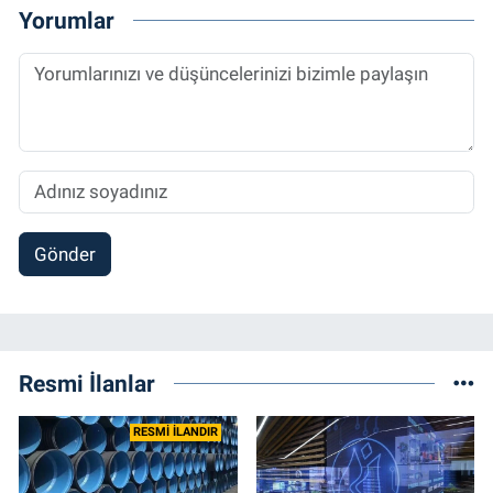
2014 yılında başladığı profesyonel kariyerini
Yorumlar
halen Referansgazetesi.com.tr'de Güncel,
Spor, Sağlık ve Ekonomi Editörü olarak
sürdürmektedir.
Gönder
Resmi İlanlar
RESMİ İLANDIR