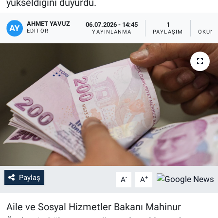
yükseldiğini duyurdu.
AHMET YAVUZ
06.07.2026 - 14:45
1
EDITÖR
YAYINLANMA
PAYLAŞIM
OKUNM
Paylaş
-
+
A
A
Aile ve Sosyal Hizmetler Bakanı Mahinur