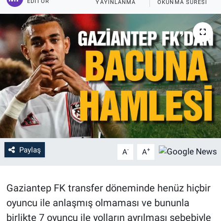
EDITÖR
YAYINLANMA
OKUNMA SÜRESI
Paylaş
-
+
A
A
Gaziantep FK transfer döneminde henüz hiçbir
oyuncu ile anlaşmış olmaması ve bununla
birlikte 7 oyuncu ile yolların ayrılması sebebiyle