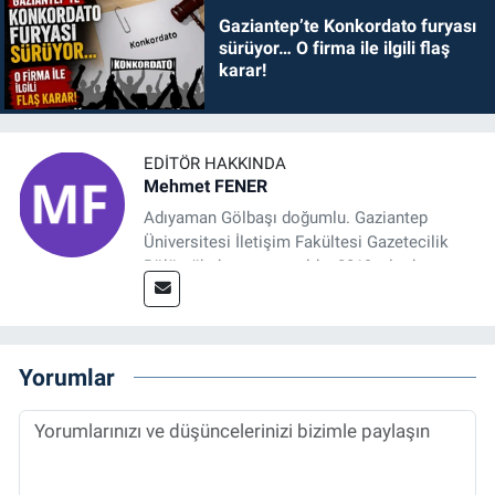
Gaziantep’te Konkordato furyası
sürüyor… O firma ile ilgili flaş
karar!
EDITÖR HAKKINDA
Mehmet FENER
Adıyaman Gölbaşı doğumlu. Gaziantep
Üniversitesi İletişim Fakültesi Gazetecilik
Bölümü’nden mezun oldu. 2019 yılında
başladığı gazetecilik mesleğinde, muhabir,
grafik tasarım, internet sitesi editörlüğü gibi
alanlarda çalıştı. Meslek hayatına
Referansgazetesi.com.tr’de yazı işleri
Yorumlar
müdürü ve “Güncel, Spor ve Teknolojiden
Sorumlu Haber Editörü' olarak devam
etmektedir.