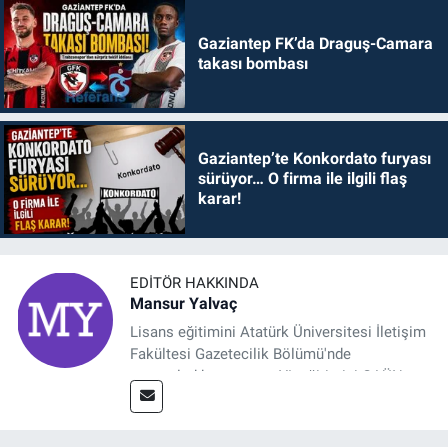
Gaziantep FK’da Draguş-Camara
takası bombası
Gaziantep’te Konkordato furyası
sürüyor… O firma ile ilgili flaş
karar!
EDITÖR HAKKINDA
Mansur Yalvaç
Lisans eğitimini Atatürk Üniversitesi İletişim
Fakültesi Gazetecilik Bölümü'nde
tamamladıktan sonra, YL eğitimini GAÜN
Sosyal Bilimler Enstitüsü'nde İletişim ve T. D.
Ana Bilim Dalı'nda “Medyada Anlam İnşası:
Bitcoin Örneği” başlıklı teziyle tamamladı.