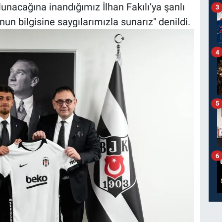
acağına inandığımız İlhan Fakılı’ya şanlı
3
un bilgisine saygılarımızla sunarız" denildi.
4
5
6