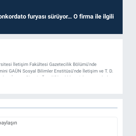
nkordato furyası sürüyor… O firma ile ilgili
rsitesi İletişim Fakültesi Gazetecilik Bölümü'nde
ini GAÜN Sosyal Bilimler Enstitüsü'nde İletişim ve T. D.
lam İnşası: Bitcoin Örneği” başlıklı teziyle tamamladı.
onel kariyerini halen Referansgazetesi.com.tr'de Güncel,
rü olarak sürdürmektedir.