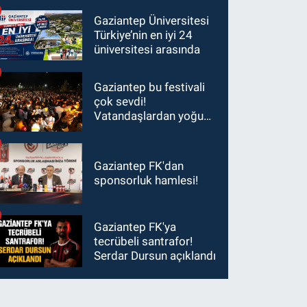
Şimşek’e ziyaret!
Gaziantep Üniversitesi
Türkiye’nin en iyi 24
üniversitesi arasında
Gaziantep bu festivali
çok sevdi!
Vatandaşlardan yoğun
ilgi görüyor…
Gaziantep FK'dan
sponsorluk hamlesi!
Gaziantep FK'ya
tecrübeli santrafor!
Serdar Dursun açıklandı