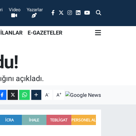
ri
Video
Yazarlar
 İLANLAR
E-GAZETELER
du!
ğını açıkladı.
-
+
A
A