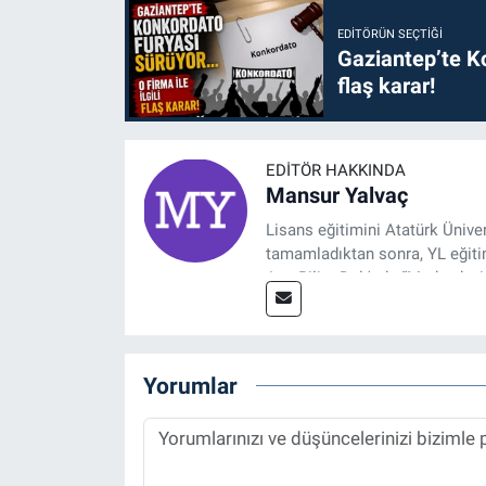
EDITÖRÜN SEÇTIĞI
Gaziantep’te Ko
flaş karar!
EDITÖR HAKKINDA
Mansur Yalvaç
Lisans eğitimini Atatürk Ünive
tamamladıktan sonra, YL eğitim
Ana Bilim Dalı'nda “Medyada An
2014 yılında başladığı profesy
Spor, Sağlık ve Ekonomi Editö
Yorumlar