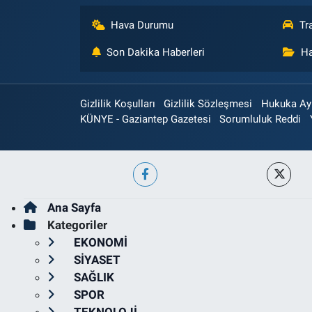
Hava Durumu
Tr
Son Dakika Haberleri
Ha
Gizlilik Koşulları
Gizlilik Sözleşmesi
Hukuka Aykı
KÜNYE - Gaziantep Gazetesi
Sorumluluk Reddi
Ana Sayfa
Kategoriler
EKONOMİ
SİYASET
SAĞLIK
SPOR
TEKNOLOJİ