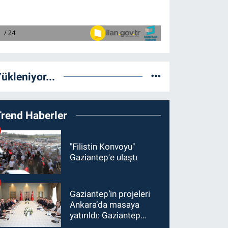
ükleniyor...
Trend Haberler
"Filistin Konvoyu"
Gaziantep'e ulaştı
Gaziantep’in projeleri
Ankara’da masaya
yatırıldı: Gaziantep
heyetinden Yılmaz ve