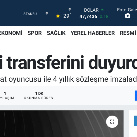
Foto Gale
DOLAR
°
29
47,7436
0.18
EURO
55,2510
0.32
EKONOMİ
SPOR
SAĞLIK
YEREL HABERLER
RESMİ
STERLİN
64,4811
0.38
GRAM ALTIN
i transferini duyur
6660.55
0.03
BİST100
13.779
-14
BITCOIN
at oyuncusu ile 4 yıllık sözleşme imzaladı
64.944,08
-0.18
1
1 DK
AYLAŞIM
OKUNMA SÜRESI