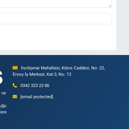
İncilipınar Mahallesi, Kıbrıs Caddesi, No: 22,
Ersoy İş Merkezi, Kat:3, No: 13
0342 323 23 86
 ve
[email protected]
luğu
lere