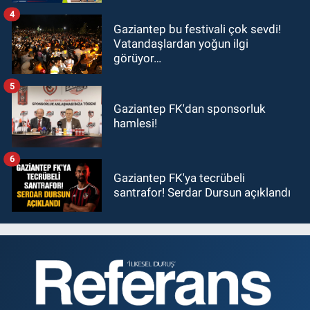
4
Gaziantep bu festivali çok sevdi!
Vatandaşlardan yoğun ilgi
görüyor…
5
Gaziantep FK'dan sponsorluk
hamlesi!
6
Gaziantep FK'ya tecrübeli
santrafor! Serdar Dursun açıklandı