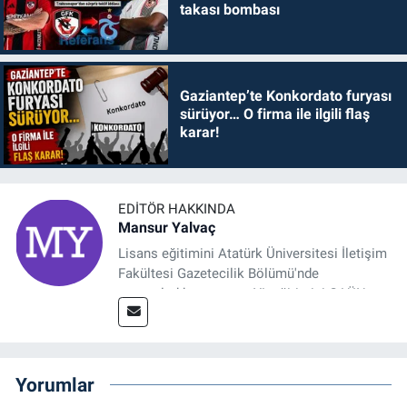
takası bombası
Gaziantep’te Konkordato furyası
sürüyor… O firma ile ilgili flaş
karar!
EDITÖR HAKKINDA
Mansur Yalvaç
Lisans eğitimini Atatürk Üniversitesi İletişim
Fakültesi Gazetecilik Bölümü'nde
tamamladıktan sonra, YL eğitimini GAÜN
Sosyal Bilimler Enstitüsü'nde İletişim ve T. D.
Ana Bilim Dalı'nda “Medyada Anlam İnşası:
Bitcoin Örneği” başlıklı teziyle tamamladı.
2014 yılında başladığı profesyonel kariyerini
Yorumlar
halen Referansgazetesi.com.tr'de Güncel,