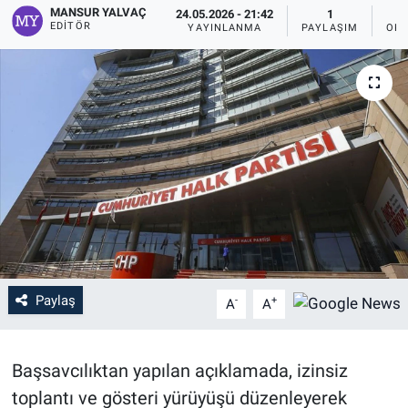
MANSUR YALVAÇ
24.05.2026 - 21:42
1
EDITÖR
YAYINLANMA
PAYLAŞIM
OKU
Paylaş
-
+
A
A
Başsavcılıktan yapılan açıklamada, izinsiz
toplantı ve gösteri yürüyüşü düzenleyerek