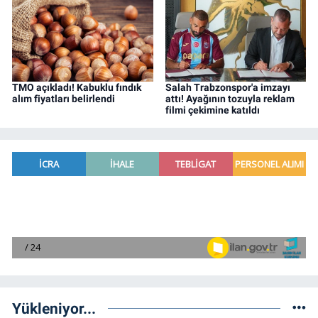
TMO açıkladı! Kabuklu fındık
Salah Trabzonspor'a imzayı
alım fiyatları belirlendi
attı! Ayağının tozuyla reklam
filmi çekimine katıldı
Yükleniyor...