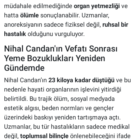
müdahale edilmediğinde
organ yetmezliği
ve
hatta
ölümle
sonuçlanabilir. Uzmanlar,
anoreksiyanın sadece fiziksel değil,
ruhsal bir
hastalık
olduğunu vurguluyor.
Nihal Candan'ın Vefatı Sonrası
Yeme Bozuklukları Yeniden
Gündemde
Nihal Candan’ın
23 kiloya kadar düştüğü
ve bu
nedenle hayati organlarının işlevini yitirdiği
belirtildi. Bu trajik ölüm, sosyal medyada
estetik algısı, beden normları ve gençler
üzerindeki baskıyı yeniden tartışmaya açtı.
Uzmanlar, bu tür hastalıkların sadece medikal
değil,
toplumsal bilinçle
önlenebileceğini ifade