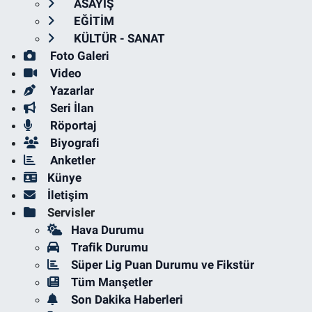
ASAYİŞ
EĞİTİM
KÜLTÜR - SANAT
Foto Galeri
Video
Yazarlar
Seri İlan
Röportaj
Biyografi
Anketler
Künye
İletişim
Servisler
Hava Durumu
Trafik Durumu
Süper Lig Puan Durumu ve Fikstür
Tüm Manşetler
Son Dakika Haberleri