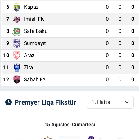
6
Kapaz
0
0
0
7
Imisli FK
0
0
0
8
Safa Baku
0
0
0
9
Sumqayıt
0
0
0
10
Araz
0
0
0
11
Zira
0
0
0
12
Sabah FA
0
0
0
Premyer Liqa Fikstür
15 Ağustos, Cumartesi