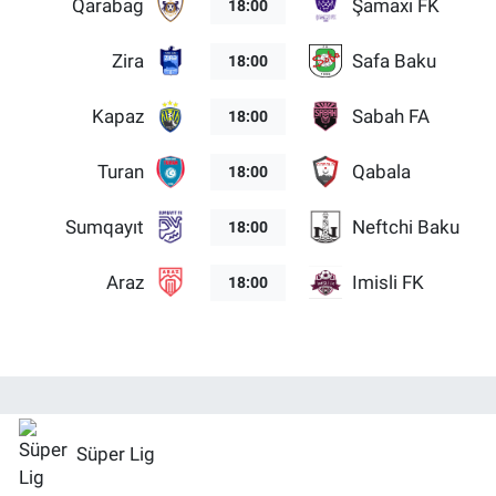
Qarabag
Şamaxı FK
18:00
Zira
Safa Baku
18:00
Kapaz
Sabah FA
18:00
Turan
Qabala
18:00
Sumqayıt
Neftchi Baku
18:00
Araz
Imisli FK
18:00
Süper Lig