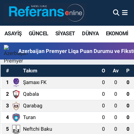
ASAYİŞ
GÜNCEL
SİYASET
DÜNYA
EKONOMİ
Azerbaijan Premyer Liqa Puan Durumu ve Fikst
#
Takım
O
Av
P
1
Şamaxı FK
0
0
0
2
Qabala
0
0
0
3
Qarabag
0
0
0
4
Turan
0
0
0
5
Neftchi Baku
0
0
0