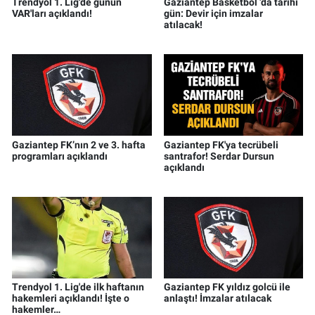
Trendyol 1. Lig'de günün
Gaziantep Basketbol ’da tarihi
VAR'ları açıklandı!
gün: Devir için imzalar
atılacak!
Gaziantep FK’nın 2 ve 3. hafta
Gaziantep FK'ya tecrübeli
programları açıklandı
santrafor! Serdar Dursun
açıklandı
Trendyol 1. Lig'de ilk haftanın
Gaziantep FK yıldız golcü ile
hakemleri açıklandı! İşte o
anlaştı! İmzalar atılacak
hakemler…