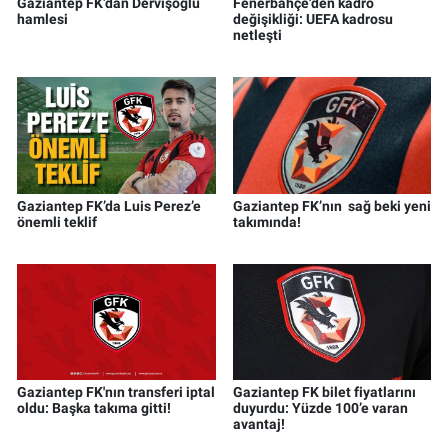
Gaziantep FK’dan Dervişoğlu
Fenerbahçe'den kadro
hamlesi
değişikliği: UEFA kadrosu
netleşti
Gaziantep FK’da Luis Perez’e
Gaziantep FK’nın sağ beki yeni
önemli teklif
takımında!
Gaziantep FK'nın transferi iptal
Gaziantep FK bilet fiyatlarını
oldu: Başka takıma gitti!
duyurdu: Yüzde 100’e varan
avantaj!