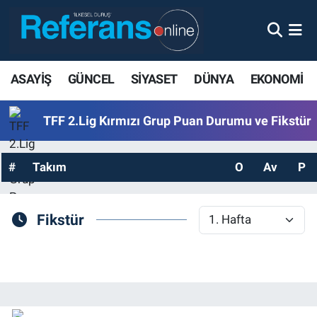
ASAYİŞ
GÜNCEL
SİYASET
DÜNYA
EKONOMİ
TFF 2.Lig Kırmızı Grup Puan Durumu ve Fikstür
#
Takım
O
Av
P
Fikstür