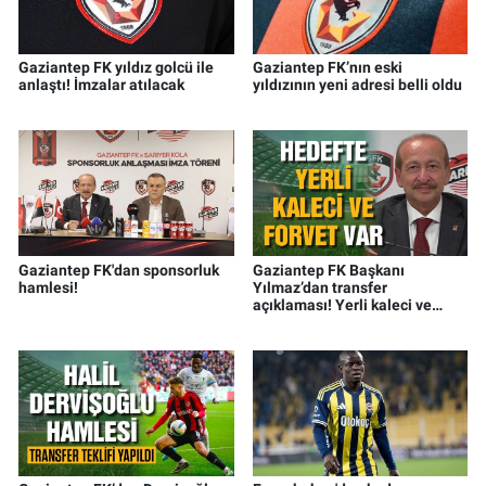
Gaziantep FK yıldız golcü ile
Gaziantep FK’nın eski
anlaştı! İmzalar atılacak
yıldızının yeni adresi belli oldu
Gaziantep FK'dan sponsorluk
Gaziantep FK Başkanı
hamlesi!
Yılmaz’dan transfer
açıklaması! Yerli kaleci ve
forvet…