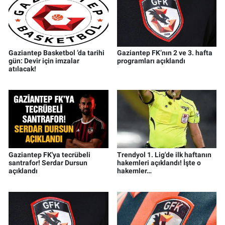
Gaziantep Basketbol ’da tarihi
Gaziantep FK’nın 2 ve 3. hafta
gün: Devir için imzalar
programları açıklandı
atılacak!
Gaziantep FK'ya tecrübeli
Trendyol 1. Lig'de ilk haftanın
santrafor! Serdar Dursun
hakemleri açıklandı! İşte o
açıklandı
hakemler…