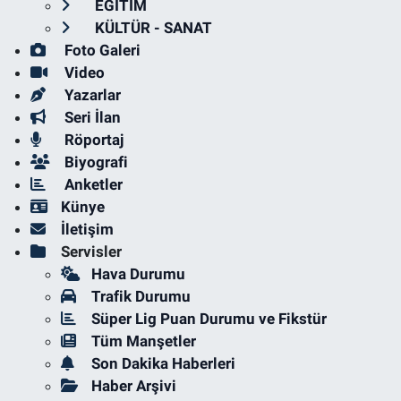
EĞİTİM
KÜLTÜR - SANAT
Foto Galeri
Video
Yazarlar
Seri İlan
Röportaj
Biyografi
Anketler
Künye
İletişim
Servisler
Hava Durumu
Trafik Durumu
Süper Lig Puan Durumu ve Fikstür
Tüm Manşetler
Son Dakika Haberleri
Haber Arşivi