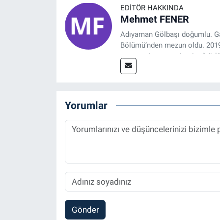
EDITÖR HAKKINDA
Mehmet FENER
Adıyaman Gölbaşı doğumlu. Gaz
Bölümü’nden mezun oldu. 2019 y
tasarım, internet sitesi editörl
Referansgazetesi.com.tr’de ya
Haber Editörü' olarak devam e
Yorumlar
Gönder