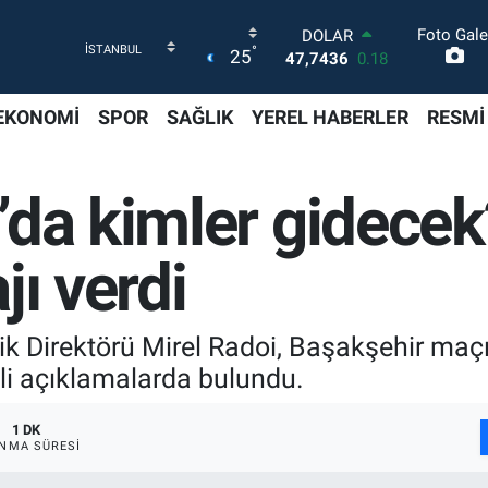
Foto Gale
DOLAR
°
25
47,7436
0.18
EURO
55,2510
0.32
EKONOMİ
SPOR
SAĞLIK
YEREL HABERLER
RESMİ
STERLİN
64,4811
0.38
GRAM ALTIN
’da kimler gidecek
6648.99
2.59
BİST100
13.779
-14
jı verdi
BITCOIN
64.960,21
0.87
k Direktörü Mirel Radoi, Başakşehir maçı
li açıklamalarda bulundu.
1 DK
NMA SÜRESI