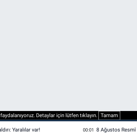
aydalanıyoruz. Detaylar için lütfen tıklayın.
Tamam
dırı: Yaralılar var!
8 Ağustos Resmî G
00:01