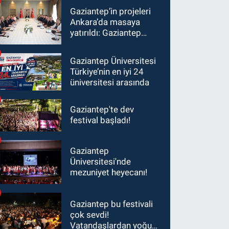
Gaziantep’in projeleri
Ankara’da masaya
yatırıldı: Gaziantep
heyetinden Yılmaz ve
Şimşek’e ziyaret!
Gaziantep Üniversitesi
Türkiye’nin en iyi 24
üniversitesi arasında
Gaziantep'te dev
festival başladı!
Gaziantep
Üniversitesi'nde
mezuniyet heyecanı!
Gaziantep bu festivali
çok sevdi!
Vatandaşlardan yoğun