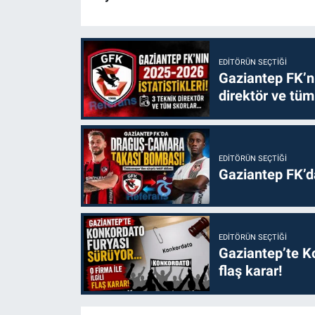
EDITÖRÜN SEÇTIĞI
Gaziantep FK’nı
direktör ve tüm
EDITÖRÜN SEÇTIĞI
Gaziantep FK’
EDITÖRÜN SEÇTIĞI
Gaziantep’te Ko
flaş karar!