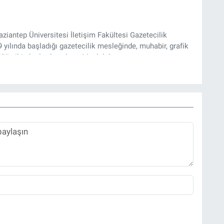
iantep Üniversitesi İletişim Fakültesi Gazetecilik
ılında başladığı gazetecilik mesleğinde, muhabir, grafik
üğü gibi alanlarda çalıştı. Meslek hayatına
zı işleri müdürü ve “Güncel, Spor ve Teknolojiden Sorumlu
tmektedir.