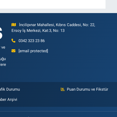
İncilipınar Mahallesi, Kıbrıs Caddesi, No: 22,
Ersoy İş Merkezi, Kat:3, No: 13
0342 323 23 86
 ve
[email protected]
luğu
lere
afik Durumu
Puan Durumu ve Fikstür
ber Arşivi