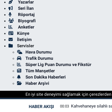
Yazarlar
Seri İlan
Röportaj
Biyografi
Anketler
Künye
İletişim
Servisler
Hava Durumu
Trafik Durumu
Süper Lig Puan Durumu ve Fikstür
Tüm Manşetler
Son Dakika Haberleri
Haber Arşivi
En iyi site deneyimi sağlamak için çerezlerden f
Kahvehaneye silahlı sal
HABER AKIŞI
00:03