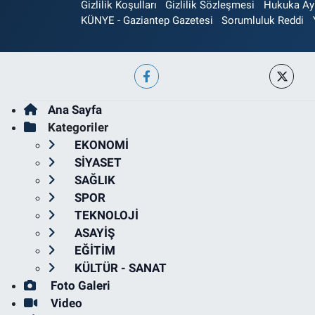
Gizlilik Koşulları
Gizlilik Sözleşmesi
Hukuka Aykı
KÜNYE - Gaziantep Gazetesi
Sorumluluk Reddi
Ana Sayfa
Kategoriler
EKONOMİ
SİYASET
SAĞLIK
SPOR
TEKNOLOJİ
ASAYİŞ
EĞİTİM
KÜLTÜR - SANAT
Foto Galeri
Video