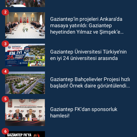
2
Gaziantep’in projeleri Ankara’da
masaya yatırıldı: Gaziantep
heyetinden Yılmaz ve Şimşek’e
ziyaret!
3
Gaziantep Üniversitesi Türkiye’nin
en iyi 24 üniversitesi arasında
4
Gaziantep Bahçelievler Projesi hızlı
başladı! Örnek daire görüntülendi...
5
Gaziantep FK'dan sponsorluk
hamlesi!
6