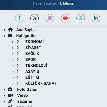
Haber Yazılımı:
TE Bilişim
Ana Sayfa
Kategoriler
EKONOMİ
SİYASET
SAĞLIK
SPOR
TEKNOLOJİ
ASAYİŞ
EĞİTİM
KÜLTÜR - SANAT
Foto Galeri
Video
Yazarlar