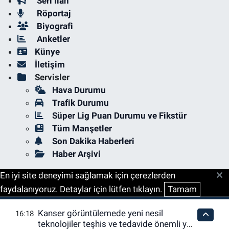
Seri İlan
Röportaj
Biyografi
Anketler
Künye
İletişim
Servisler
Hava Durumu
Trafik Durumu
Süper Lig Puan Durumu ve Fikstür
Tüm Manşetler
Son Dakika Haberleri
Haber Arşivi
En iyi site deneyimi sağlamak için çerezlerden
faydalanıyoruz. Detaylar için lütfen tıklayın.
Tamam
Kanser görüntülemede yeni nesil
16:18
teknolojiler teşhis ve tedavide önemli yol