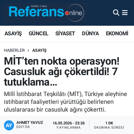
ASAYİŞ
GÜNCEL
SİYASET
DÜNYA
EKONOMİ
HABERLER
ASAYİŞ
MİT’ten nokta operasyon!
Casusluk ağı çökertildi! 7
tutuklama…
Millî İstihbarat Teşkilâtı (MİT), Türkiye aleyhine
istihbarat faaliyetleri yürüttüğü belirlenen
uluslararası bir casusluk ağını çökertti.
AHMET YAVUZ
16.05.2026 - 23:26
1 DK
EDITÖR
YAYINLANMA
OKUNMA SÜRESI