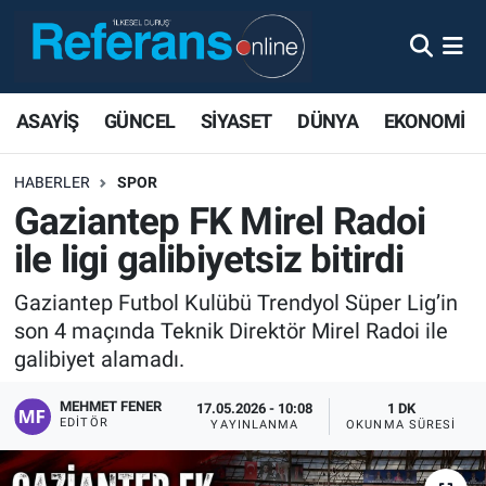
ASAYİŞ
GÜNCEL
SİYASET
DÜNYA
EKONOMİ
HABERLER
SPOR
Gaziantep FK Mirel Radoi
ile ligi galibiyetsiz bitirdi
Gaziantep Futbol Kulübü Trendyol Süper Lig’in
son 4 maçında Teknik Direktör Mirel Radoi ile
galibiyet alamadı.
MEHMET FENER
17.05.2026 - 10:08
1 DK
EDITÖR
YAYINLANMA
OKUNMA SÜRESI