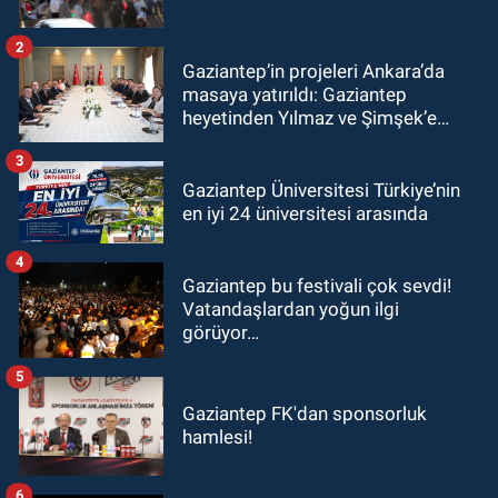
2
Gaziantep’in projeleri Ankara’da
masaya yatırıldı: Gaziantep
heyetinden Yılmaz ve Şimşek’e
ziyaret!
3
Gaziantep Üniversitesi Türkiye’nin
en iyi 24 üniversitesi arasında
4
Gaziantep bu festivali çok sevdi!
Vatandaşlardan yoğun ilgi
görüyor…
5
Gaziantep FK'dan sponsorluk
hamlesi!
6