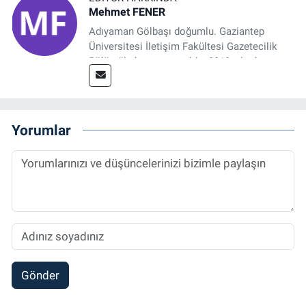
Mehmet FENER
Adıyaman Gölbaşı doğumlu. Gaziantep
Üniversitesi İletişim Fakültesi Gazetecilik
Bölümü’nden mezun oldu. 2019 yılında
başladığı gazetecilik mesleğinde, muhabir,
grafik tasarım, internet sitesi editörlüğü gibi
alanlarda çalıştı. Meslek hayatına
Referansgazetesi.com.tr’de yazı işleri
Yorumlar
müdürü ve “Güncel, Spor ve Teknolojiden
Sorumlu Haber Editörü' olarak devam
etmektedir.
Gönder