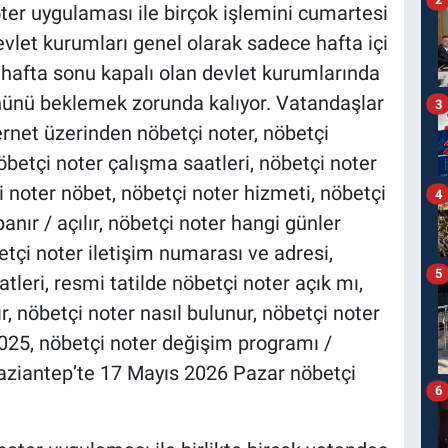
ter uygulaması ile birçok işlemini cumartesi
evlet kurumları genel olarak sadece hafta içi
a hafta sonu kapalı olan devlet kurumlarında
ününü beklemek zorunda kalıyor. Vatandaşlar
3
ernet üzerinden nöbetçi noter, nöbetçi
öbetçi noter çalışma saatleri, nöbetçi noter
çi noter nöbet, nöbetçi noter hizmeti, nöbetçi
4
anır / açılır, nöbetçi noter hangi günler
etçi noter iletişim numarası ve adresi,
5
leri, resmi tatilde nöbetçi noter açık mı,
r, nöbetçi noter nasıl bulunur, nöbetçi noter
025, nöbetçi noter değişim programı /
aziantep’te 17 Mayıs 2026 Pazar nöbetçi
6