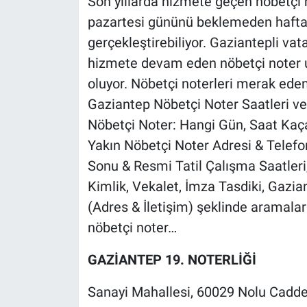
Son yıllarda hizmete geçen nöbetçi n
pazartesi gününü beklemeden hafta s
gerçekleştirebiliyor. Gaziantepli vat
hizmete devam eden nöbetçi noter
oluyor. Nöbetçi noterleri merak eden
Gaziantep Nöbetçi Noter Saatleri ve
Nöbetçi Noter: Hangi Gün, Saat Kaç
Yakın Nöbetçi Noter Adresi & Telef
Sonu & Resmi Tatil Çalışma Saatleri
Kimlik, Vekalet, İmza Tasdiki, Gazia
(Adres & İletişim) şeklinde aramala
nöbetçi noter…
GAZİANTEP 19. NOTERLİĞİ
Sanayi Mahallesi, 60029 Nolu Cadde