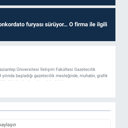
nkordato furyası sürüyor… O firma ile ilgili
iantep Üniversitesi İletişim Fakültesi Gazetecilik
ılında başladığı gazetecilik mesleğinde, muhabir, grafik
üğü gibi alanlarda çalıştı. Meslek hayatına
zı işleri müdürü ve “Güncel, Spor ve Teknolojiden Sorumlu
tmektedir.