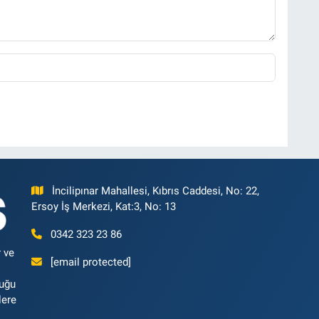
İncilipınar Mahallesi, Kıbrıs Caddesi, No: 22,
Ersoy İş Merkezi, Kat:3, No: 13
0342 323 23 86
 ve
[email protected]
luğu
lere