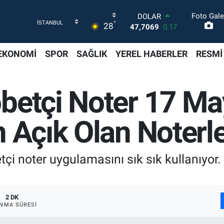
Foto Gale
DOLAR
°
28
47,7069
0.17
EURO
55,0265
0.01
EKONOMİ
SPOR
SAĞLIK
YEREL HABERLER
RESMİ
STERLİN
64,1897
0.02
GRAM ALTIN
betçi Noter 17 Ma
6574.81
1.44
BİST100
13.887
64
 Açık Olan Noterl
BITCOIN
64.360,53
-0.76
çi noter uygulamasını sık sık kullanıyor.
2 DK
NMA SÜRESI