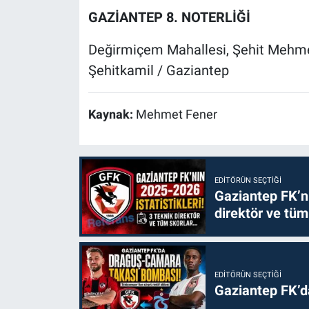
GAZİANTEP 8. NOTERLİĞİ
Değirmiçem Mahallesi, Şehit Mehmet
Şehitkamil / Gaziantep
Kaynak:
Mehmet Fener
EDITÖRÜN SEÇTIĞI
Gaziantep FK’nı
direktör ve tüm
EDITÖRÜN SEÇTIĞI
Gaziantep FK’