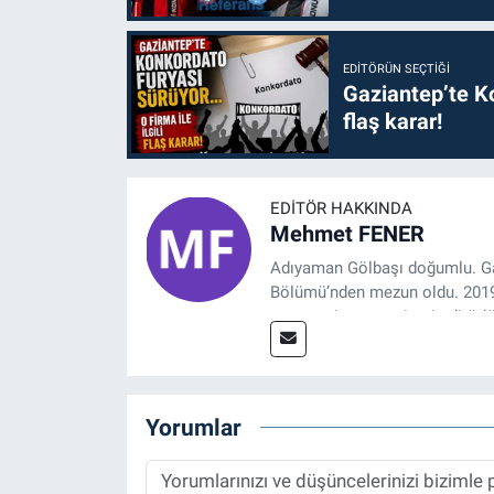
EDITÖRÜN SEÇTIĞI
Gaziantep’te Ko
flaş karar!
EDITÖR HAKKINDA
Mehmet FENER
Adıyaman Gölbaşı doğumlu. Gaz
Bölümü’nden mezun oldu. 2019 y
tasarım, internet sitesi editörl
Referansgazetesi.com.tr’de ya
Haber Editörü' olarak devam e
Yorumlar