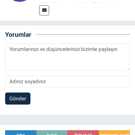
Bölümü’nden mezun oldu. 2019 yılında
başladığı gazetecilik mesleğinde, muhabir,
grafik tasarım, internet sitesi editörlüğü gibi
alanlarda çalıştı. Meslek hayatına
Referansgazetesi.com.tr’de yazı işleri
Yorumlar
müdürü ve “Güncel, Spor ve Teknolojiden
Sorumlu Haber Editörü' olarak devam
etmektedir.
Gönder