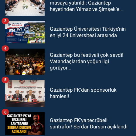
masaya yatırıldı: Gaziantep
heyetinden Yılmaz ve Şimşek’e
ziyaret!
3
Gaziantep Üniversitesi Türkiye’nin
en iyi 24 üniversitesi arasında
4
Gaziantep bu festivali çok sevdi!
Vatandaşlardan yoğun ilgi
görüyor…
5
Gaziantep FK'dan sponsorluk
hamlesi!
6
Gaziantep FK'ya tecrübeli
santrafor! Serdar Dursun açıklandı