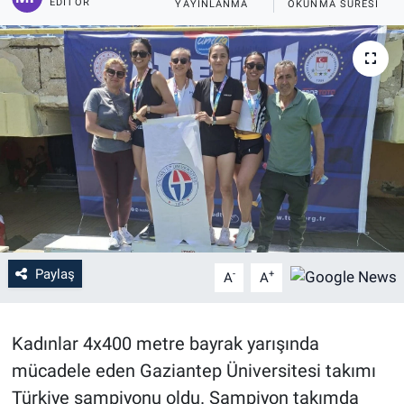
EDITÖR
YAYINLANMA
OKUNMA SÜRESI
Paylaş
-
+
A
A
Kadınlar 4x400 metre bayrak yarışında
mücadele eden Gaziantep Üniversitesi takımı
Türkiye şampiyonu oldu. Şampiyon takımda