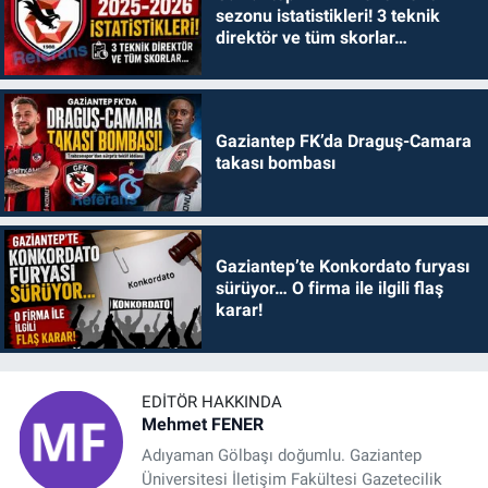
sezonu istatistikleri! 3 teknik
direktör ve tüm skorlar…
Gaziantep FK’da Draguş-Camara
takası bombası
Gaziantep’te Konkordato furyası
sürüyor… O firma ile ilgili flaş
karar!
EDITÖR HAKKINDA
Mehmet FENER
Adıyaman Gölbaşı doğumlu. Gaziantep
Üniversitesi İletişim Fakültesi Gazetecilik