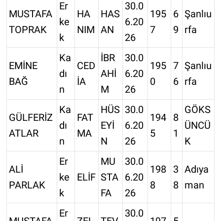
Er
30.0
MUSTAFA
HA
HAS
195
6
Şanlıu
ke
6.20
TOPRAK
NIM
AN
7
9
rfa
k
26
Ka
İBR
30.0
EMİNE
CED
195
7
Şanlıu
dı
AHİ
6.20
BAĞ
İA
0
6
rfa
n
M
26
Ka
HÜS
30.0
GÖKS
GÜLFERİZ
FAT
194
8
dı
EYİ
6.20
ÜNCÜ
ATLAR
MA
5
1
n
N
26
K
Er
MU
30.0
ALİ
198
3
Adıya
ke
ELİF
STA
6.20
PARLAK
8
8
man
k
FA
26
Er
30.0
MUSTAFA
ZEL
TEV
197
5