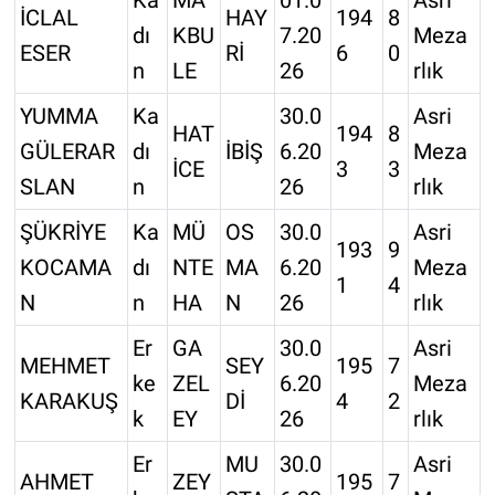
İCLAL
HAY
194
8
dı
KBU
7.20
Meza
ESER
Rİ
6
0
n
LE
26
rlık
YUMMA
Ka
30.0
Asri
HAT
194
8
GÜLERAR
dı
İBİŞ
6.20
Meza
İCE
3
3
SLAN
n
26
rlık
ŞÜKRİYE
Ka
MÜ
OS
30.0
Asri
193
9
KOCAMA
dı
NTE
MA
6.20
Meza
1
4
N
n
HA
N
26
rlık
Er
GA
30.0
Asri
MEHMET
SEY
195
7
ke
ZEL
6.20
Meza
KARAKUŞ
Dİ
4
2
k
EY
26
rlık
Er
MU
30.0
Asri
AHMET
ZEY
195
7