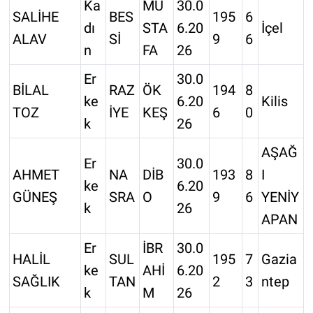
Ka
MU
30.0
SALİHE
BES
195
6
dı
STA
6.20
İçel
ALAV
Sİ
9
6
n
FA
26
Er
30.0
BİLAL
RAZ
ÖK
194
8
ke
6.20
Kilis
TOZ
İYE
KEŞ
6
0
k
26
AŞAĞ
Er
30.0
AHMET
NA
DİB
193
8
I
ke
6.20
GÜNEŞ
SRA
O
9
6
YENİY
k
26
APAN
Er
İBR
30.0
HALİL
SUL
195
7
Gazia
ke
AHİ
6.20
SAĞLIK
TAN
2
3
ntep
k
M
26