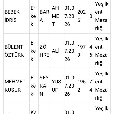
Yeşilk
Er
AH
01.0
BEBEK
BAR
202
ent
ke
ME
7.20
0
İDRİS
A
6
Meza
k
T
26
rlığı
Yeşilk
Er
01.0
BÜLENT
ZÖ
197
4
ent
ke
ALİ
7.20
ÖZTÜRK
HRE
9
6
Meza
k
26
rlığı
Yeşilk
Er
SEY
01.0
MEHMET
YUS
195
7
ent
ke
RA
7.20
KUSUR
UF
2
4
Meza
k
N
26
rlığı
Yeşilk
Ka
01.0