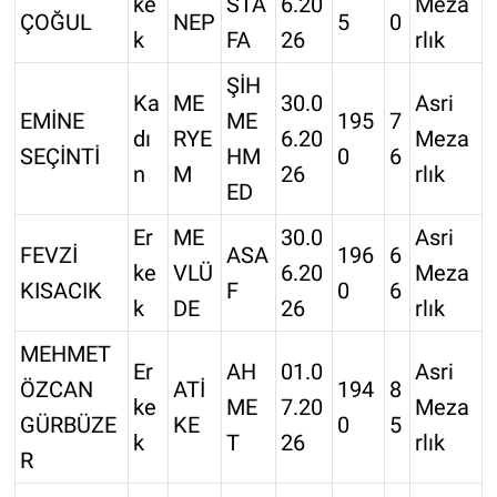
ke
STA
6.20
Meza
ÇOĞUL
NEP
5
0
k
FA
26
rlık
ŞİH
Ka
ME
30.0
Asri
EMİNE
ME
195
7
dı
RYE
6.20
Meza
SEÇİNTİ
HM
0
6
n
M
26
rlık
ED
Er
ME
30.0
Asri
FEVZİ
ASA
196
6
ke
VLÜ
6.20
Meza
KISACIK
F
0
6
k
DE
26
rlık
MEHMET
Er
AH
01.0
Asri
ÖZCAN
ATİ
194
8
ke
ME
7.20
Meza
GÜRBÜZE
KE
0
5
k
T
26
rlık
R