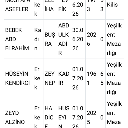
ke
6.20
Kilis
ASEFLER
İHA
FİK
3
3
k
26
ABD
Yeşilk
BEBEK
Ka
30.0
BUŞ
ULK
202
ent
ABD
dı
6.20
0
RA
ADİ
6
Meza
ELRAHİM
n
26
R
rlığı
Yeşilk
Er
01.0
HÜSEYİN
ZEY
KAD
196
6
ent
ke
7.20
KENDİRCİ
NEP
İR
1
5
Meza
k
26
rlığı
Yeşilk
Er
HA
HUS
01.0
ZEYD
202
ent
ke
DİC
EYI
7.20
0
ALZİNO
5
Meza
k
E
N
26