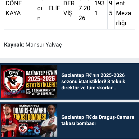
DÖNE
DER
193
9
ent
dı
ELİF
7.20
KAYA
VİŞ
1
5
Meza
n
26
rlığı
Kaynak:
Mansur Yalvaç
Gaziantep FK’nın 2025-2026
sezonu istatistikleri! 3 teknik
direktör ve tüm skorlar…
Gaziantep FK’da Draguş-Camara
takası bombası