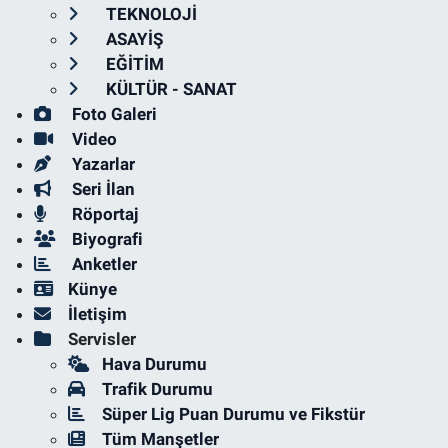
TEKNOLOJİ
ASAYİŞ
EĞİTİM
KÜLTÜR - SANAT
Foto Galeri
Video
Yazarlar
Seri İlan
Röportaj
Biyografi
Anketler
Künye
İletişim
Servisler
Hava Durumu
Trafik Durumu
Süper Lig Puan Durumu ve Fikstür
Tüm Manşetler