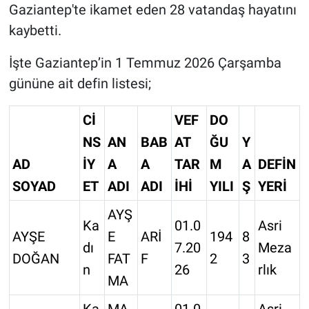
Gaziantep'te ikamet eden 28 vatandaş hayatını
kaybetti.
İşte Gaziantep’in 1 Temmuz 2026 Çarşamba
gününe ait defin listesi;
Cİ
VEF
DO
NS
AN
BAB
AT
ĞU
Y
AD
İY
A
A
TAR
M
A
DEFİN
SOYAD
ET
ADI
ADI
İHİ
YILI
Ş
YERİ
AYŞ
Ka
01.0
Asri
AYŞE
E
ARİ
194
8
dı
7.20
Meza
DOĞAN
FAT
F
2
3
n
26
rlık
MA
Ka
MA
01.0
Asri