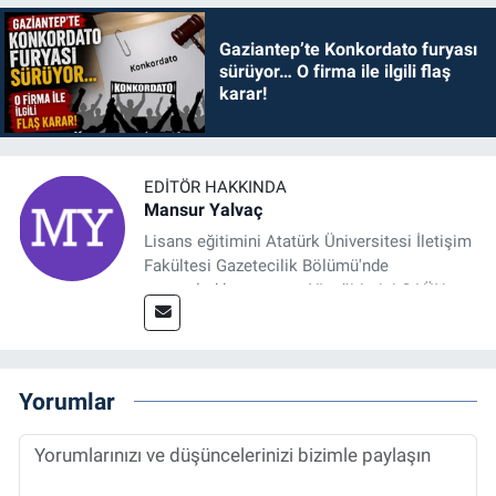
Gaziantep’te Konkordato furyası
sürüyor… O firma ile ilgili flaş
karar!
EDITÖR HAKKINDA
Mansur Yalvaç
Lisans eğitimini Atatürk Üniversitesi İletişim
Fakültesi Gazetecilik Bölümü'nde
tamamladıktan sonra, YL eğitimini GAÜN
Sosyal Bilimler Enstitüsü'nde İletişim ve T. D.
Ana Bilim Dalı'nda “Medyada Anlam İnşası:
Bitcoin Örneği” başlıklı teziyle tamamladı.
2014 yılında başladığı profesyonel kariyerini
Yorumlar
halen Referansgazetesi.com.tr'de Güncel,
Spor, Sağlık ve Ekonomi Editörü olarak
sürdürmektedir.