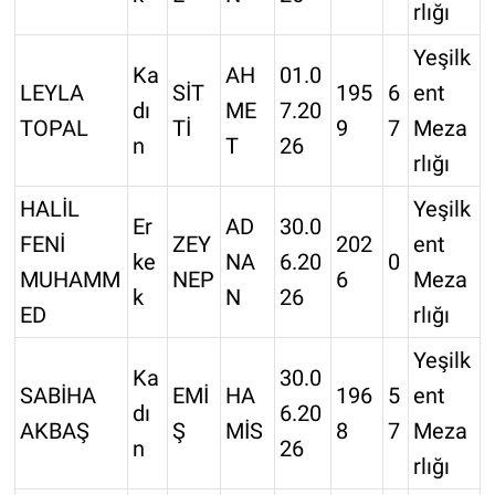
rlığı
Yeşilk
Ka
AH
01.0
LEYLA
SİT
195
6
ent
dı
ME
7.20
TOPAL
Tİ
9
7
Meza
n
T
26
rlığı
HALİL
Yeşilk
Er
AD
30.0
FENİ
ZEY
202
ent
ke
NA
6.20
0
MUHAMM
NEP
6
Meza
k
N
26
ED
rlığı
Yeşilk
Ka
30.0
SABİHA
EMİ
HA
196
5
ent
dı
6.20
AKBAŞ
Ş
MİS
8
7
Meza
n
26
rlığı