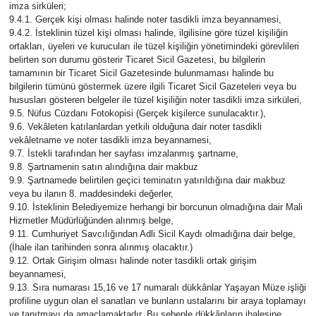
imza sirküleri;
9.4.1. Gerçek kişi olması halinde noter tasdikli imza beyannamesi,
9.4.2. İsteklinin tüzel kişi olması halinde, ilgilisine göre tüzel kişiliğin
ortakları, üyeleri ve kurucuları ile tüzel kişiliğin yönetimindeki görevlileri
belirten son durumu gösterir Ticaret Sicil Gazetesi, bu bilgilerin
tamamının bir Ticaret Sicil Gazetesinde bulunmaması halinde bu
bilgilerin tümünü göstermek üzere ilgili Ticaret Sicil Gazeteleri veya bu
hususları gösteren belgeler ile tüzel kişiliğin noter tasdikli imza sirküleri,
9.5. Nüfus Cüzdanı Fotokopisi (Gerçek kişilerce sunulacaktır.),
9.6. Vekâleten katılanlardan yetkili olduğuna dair noter tasdikli
vekâletname ve noter tasdikli imza beyannamesi,
9.7. İstekli tarafından her sayfası imzalanmış şartname,
9.8. Şartnamenin satın alındığına dair makbuz
9.9. Şartnamede belirtilen geçici teminatın yatırıldığına dair makbuz
veya bu ilanın 8. maddesindeki değerler,
9.10. İsteklinin Belediyemize herhangi bir borcunun olmadığına dair Mali
Hizmetler Müdürlüğünden alınmış belge,
9.11. Cumhuriyet Savcılığından Adli Sicil Kaydı olmadığına dair belge,
(İhale ilan tarihinden sonra alınmış olacaktır.)
9.12. Ortak Girişim olması halinde noter tasdikli ortak girişim
beyannamesi,
9.13. Sıra numarası 15,16 ve 17 numaralı dükkânlar Yaşayan Müze işliği
profiline uygun olan el sanatları ve bunların ustalarını bir araya toplamayı
ve tanıtmayı da amaçlamaktadır. Bu sebeple dükkânların ihalesine