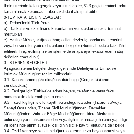
farkını tamamlayanlar arasında devam eder.
İhale üzerinde kalan gerçek veya tüzel kişiler, % 3 geçici teminat farkını
tamamlamak zorundadır, aksi takdirde ihale iptal edilir.
8-TEMİNATA İLİŞKİN ESASLAR
a)- Tedavüldeki Türk Parası
b)- Bankalar ve özel finans kurumlarının verecekleri süresiz teminat
mektupları
c)- Hazine Müsteşarlığınca ihraç edilen devlet iç borçlanma senetleri
veya bu senetler yerine düzenlenen belgeler (Nominal bedele faiz dâhil
edilerek ihraç edilmiş ise bu işlemlerde anaparaya tekabül eden satış
değerleri esas alınır).
9- İSTENEN BELGELER
Aşağıda istenen belgeler dosya içerisinde Belediyemiz Emlak ve
İstimlak Müdürlüğüne teslim edilecektir.
9.1. Kanuni ikametgâhı olduğuna dair belge (Gerçek kişilerce
sunulacaktır.),
9.2. Tebligat için Türkiye’de adres beyanı, telefon ve varsa faks
numarası ile elektronik posta adresi,
9.3. Tüzel kişiliğin sicile kayıtlı bulunduğu idareden (Ticaret ve/veya
Sanayi Odasından, Ticaret Sicil Müdürlüğünden, Dernekler
Müdürlüğünden, Vakıflar Bölge Müdürlüğünden, İdare Merkezinin
bulunduğu yer mahkemesinden veya ilgili makamdan) ihalenin yapıldığı
yıl içerisinde alınmış, tüzel kişiliğinin sicile kayıtlı olduğuna dair belge,
9.4. Teklif vermeye yetkili olduğunu gösteren imza beyannamesi veya