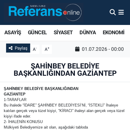
ASAYİŞ
GÜNCEL
SİYASET
DÜNYA
EKONOMİ
Paylaş
-
+
01.07.2026 - 00:00
A
A
ŞAHİNBEY BELEDİYE
BAŞKANLIĞINDAN GAZİANTEP
ŞAHİNBEY BELEDİYE BAŞKANLIĞINDAN
GAZİANTEP
1-TARAFLAR
Bu ihalede “İDARE” ŞAHİNBEY BELEDİYESİ’Nİ, “İSTEKLİ” İhaleye
katılan gerçek veya tüzel kişiyi, “KİRACI” ihaleyi alan gerçek veya tüzel
kişiyi ifade eder.
2- İHALENİN KONUSU
Mülkiyeti Belediyemize ait olan, aşağıdaki tabloda