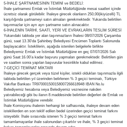
5-İHALE ŞARTNAMESİNİN TEMİNİ ve BEDELİ:
İhale şartnamesi Emlak ve İstimlak Müdürlüğünde mesai saatleri içinde
ücretsiz olarak görülebilir. İhaleye girecek olanların 250,00(ikiyüzelli) TL
karşılığında şartnameyi satın almaları gerekmektedir. Yukarıda belirtilen
taşınmazlar için ayrı ayrı şartname satın alınacaktır.
6-İHALENİN TARİHİ, SAATİ, YERİ VE EVRAKLARIN TESLİM SÜRESİ
Yukarıdaki tabloda yer alan taşınmazların İhalesi 08/07/2026 Çarşamba
günü, saat 13.30’da Şahinbey Belediyesi Encümen Toplantı Salonunda
başlayacaktır. İsteklilerin, aşağıda istenilen belgelerle birlikte
Belediyemiz Emlak ve İstimlak Müdürlüğüne en geç 07/07/2026 Salı
günü Saat:16.00’a kadar başvuru yapmaları gerekmektedir. Belirtilen gün
ve saatten sonra yapılan başvurular kesinlikle kabul edilmez.
7-GEÇİCİ TEMİNAT MİKTARI
İhaleye girecek gerçek veya tüzel kişiler, istekli oldukları taşınmazla ilgili
tabloda belirtilen yıl üzerinden belirlenen % 3 geçici teminatı, Türkiye
Vakıflar Bankası TR970001500158007266618948 IBAN No.lu
Belediyemiz hesabına veya Belediyemiz veznesine nakden
yatırabileceği gibi bu ilanın 8.maddesinde belirtilen değerleri de Emlak ve
İstimlak Müdürlüğüne verebilir.
İhale Komisyonu ihalenin herhangi bir safhasında, ihaleye devam eden
isteklilerden en son teklif edilen bedel üzerinden geçici teminat farkını
isteyebilir. İhale sırasında istenen % 3 geçici teminat farkını
tamamlamayanlar ihale salonundan çıkartılır ve ihale, % 3 geçici teminat