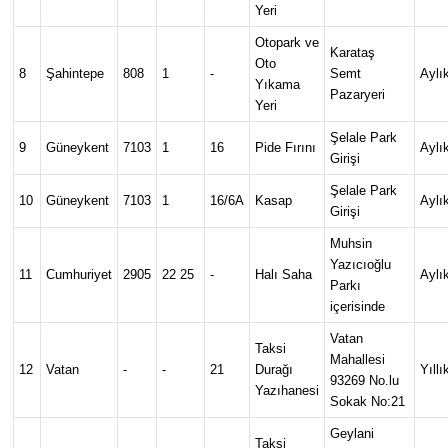
Yeri
Otopark ve
Karataş
Oto
8
Şahintepe
808
1
-
Semt
Aylı
Yıkama
Pazaryeri
Yeri
Şelale Park
9
Güneykent
7103
1
16
Pide Fırını
Aylı
Girişi
Şelale Park
10
Güneykent
7103
1
16/6A
Kasap
Aylı
Girişi
Muhsin
Yazıcıoğlu
11
Cumhuriyet
2905
22 25
-
Halı Saha
Aylı
Parkı
içerisinde
Vatan
Taksi
Mahallesi
12
Vatan
-
-
21
Durağı
Yıllı
93269 No.lu
Yazıhanesi
Sokak No:21
Geylani
Taksi