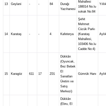
Mahallesi
13
Geylani
-
-
84
Durağı
Yıllı
188014 No.lu
Yazıhanesi
sokak No:84
Şehit
Mehmet
Cücük Parkı
14
Karataş
-
-
4
Kafeterya
(Karataş
Aylı
Mahallesi,
103406 No.lu
Cadde No:4)
Dükkân
(Oyuncak,
Bez Bebek
El
15
Karagöz
611
17
Z01
Gümrük Hanı
Aylı
Sanatları
Üretim ve
Satış
Merkezi)
Dükkân
(Ebru, El