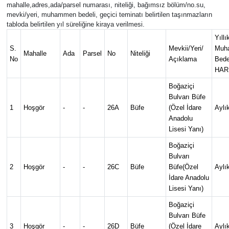
mahalle,adres,ada/parsel numarası, niteliği, bağımsız bölüm/no.su,
mevki/yeri, muhammen bedeli, geçici teminatı belirtilen taşınmazların
tabloda belirtilen yıl süreliğine kiraya verilmesi.
Yıllı
S.
Mevkii/Yeri/
Muh
Mahalle
Ada
Parsel
No
Niteliği
No
Açıklama
Bede
HAR
Boğaziçi
Bulvarı Büfe
1
Hoşgör
-
-
26A
Büfe
(Özel İdare
Aylı
Anadolu
Lisesi Yanı)
Boğaziçi
Bulvarı
2
Hoşgör
-
-
26C
Büfe
Büfe(Özel
Aylı
İdare Anadolu
Lisesi Yanı)
Boğaziçi
Bulvarı Büfe
3
Hoşgör
-
-
26D
Büfe
(Özel İdare
Aylı