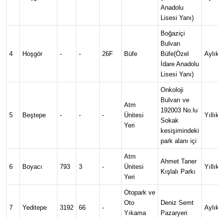
Anadolu
Lisesi Yanı)
Boğaziçi
Bulvarı
4
Hoşgör
-
-
26F
Büfe
Büfe(Özel
Aylı
İdare Anadolu
Lisesi Yanı)
Onkoloji
Bulvarı ve
Atm
192003 No.lu
5
Beştepe
-
-
-
Ünitesi
Yıll
Sokak
Yeri
kesişimindeki
park alanı içi
Atm
Ahmet Taner
6
Boyacı
793
3
-
Ünitesi
Yıll
Kışlalı Parkı
Yeri
Otopark ve
Oto
Deniz Semt
7
Yeditepe
3192
66
-
Aylı
Yıkama
Pazaryeri