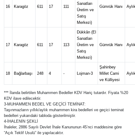
Sanatları
16
Karagöz
611
17
111
Gümrük Hanı
Aylı
Üretim ve
Satış
Merkezi)
Dükkân (El
Sanatları
17
Karagöz
611
17
113
Üretim ve
Gümrük Hanı
Aylı
Satış
Merkezi)
Şahinbey
18
Bağlarbaşı
248
4
-
Lojman-3
Millet Cami
Aylı
ve Külliyesi
*** İlanda belirtilen Muhammen Bedeller KDV Hariç tutardır. Fiyata %20
KDV ilave edilecektir.
3-MUHAMMEN BEDEL VE GEÇİCİ TEMİNAT:
Taşınmazların yıllık/aylık muhammen kira bedelleri ve geçici teminat
bedelleri yukarıdaki tabloda gösterilmiştir.
4-İHALENİN ŞEKLİ
İhaleler, 2886 Sayılı Devlet İhale Kanununun 45’nci maddesine göre
“Açık Teklif Usulü” ile yapılacaktır.