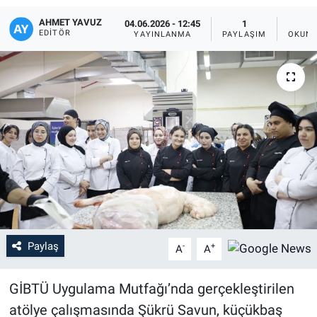
AHMET YAVUZ
04.06.2026 - 12:45
1
EDITÖR
YAYINLANMA
PAYLAŞIM
OKUNM
Paylaş
-
+
A
A
GİBTÜ Uygulama Mutfağı’nda gerçekleştirilen
atölye çalışmasında Şükrü Savun, küçükbaş