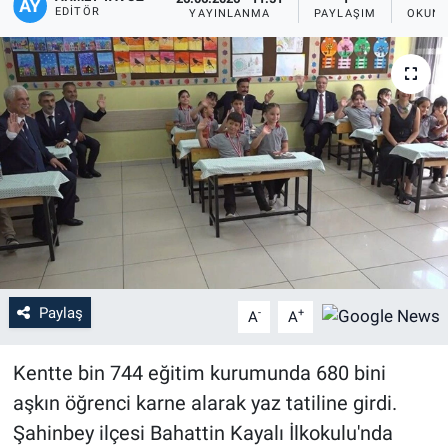
EDITÖR
YAYINLANMA
PAYLAŞIM
OKUNM
Paylaş
-
+
A
A
Kentte bin 744 eğitim kurumunda 680 bini
aşkın öğrenci karne alarak yaz tatiline girdi.
Şahinbey ilçesi Bahattin Kayalı İlkokulu'nda