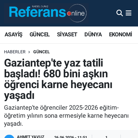
ASAYİŞ
GÜNCEL
SİYASET
DÜNYA
EKONOMİ
HABERLER
GÜNCEL
Gaziantep'te yaz tatili
başladı! 680 bini aşkın
öğrenci karne heyecanı
yaşadı
Gaziantep'te öğrenciler 2025-2026 eğitim-
öğretim yılının sona ermesiyle karne heyecanı
yaşadı.
AHMET YAVUZ
26.06.2026 - 11:51
1