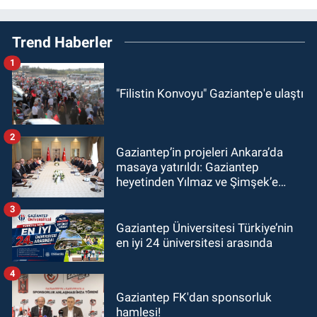
Trend Haberler
1
"Filistin Konvoyu" Gaziantep'e ulaştı
2
Gaziantep’in projeleri Ankara’da
masaya yatırıldı: Gaziantep
heyetinden Yılmaz ve Şimşek’e
ziyaret!
3
Gaziantep Üniversitesi Türkiye’nin
en iyi 24 üniversitesi arasında
4
Gaziantep FK'dan sponsorluk
hamlesi!