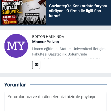
Gaziantep’te Konkordato furyası
sürüyor… O firma ile ilgili flaş
karar!
EDITÖR HAKKINDA
Mansur Yalvaç
Lisans eğitimini Atatürk Üniversitesi İletişim
Fakültesi Gazetecilik Bölümü'nde
tamamladıktan sonra, YL eğitimini GAÜN
Sosyal Bilimler Enstitüsü'nde İletişim ve T. D.
Ana Bilim Dalı'nda “Medyada Anlam İnşası:
Bitcoin Örneği” başlıklı teziyle tamamladı.
2014 yılında başladığı profesyonel kariyerini
Yorumlar
halen Referansgazetesi.com.tr'de Güncel,
Spor, Sağlık ve Ekonomi Editörü olarak
sürdürmektedir.