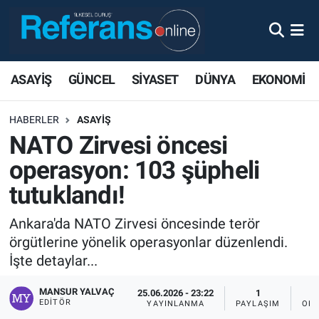
ASAYİŞ
GÜNCEL
SİYASET
DÜNYA
EKONOMİ
HABERLER
ASAYİŞ
NATO Zirvesi öncesi
operasyon: 103 şüpheli
tutuklandı!
Ankara'da NATO Zirvesi öncesinde terör
örgütlerine yönelik operasyonlar düzenlendi.
İşte detaylar...
MANSUR YALVAÇ
25.06.2026 - 23:22
1
EDITÖR
YAYINLANMA
PAYLAŞIM
OKU