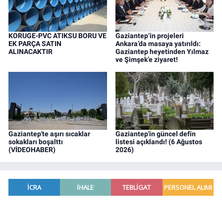
KORUGE-PVC ATIKSU BORU VE
Gaziantep’in projeleri
EK PARÇA SATIN
Ankara’da masaya yatırıldı:
ALINACAKTIR
Gaziantep heyetinden Yılmaz
ve Şimşek’e ziyaret!
Gaziantep'te aşırı sıcaklar
Gaziantep'in güncel defin
sokakları boşalttı
listesi açıklandı! (6 Ağustos
(VİDEOHABER)
2026)