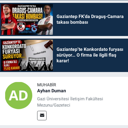
Gaziantep FK’da Draguş-Camara
takası bombası
Gaziantep’te Konkordato furyası
sürüyor… O firma ile ilgili flaş
karar!
MUHABIR
Ayhan Duman
Gazi Üniversitesi İletişim Fakültesi
Mezunu/Gazeteci