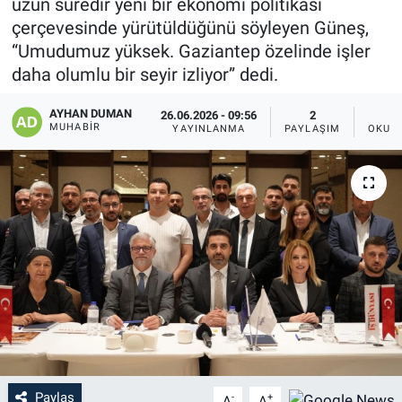
uzun süredir yeni bir ekonomi politikası
çerçevesinde yürütüldüğünü söyleyen Güneş,
“Umudumuz yüksek. Gaziantep özelinde işler
daha olumlu bir seyir izliyor” dedi.
AYHAN DUMAN
26.06.2026 - 09:56
2
MUHABIR
YAYINLANMA
PAYLAŞIM
OKUN
Paylaş
-
+
A
A