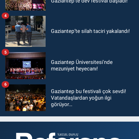
Gaziantep'te dev festival başladı!
4
Gaziantep’te silah taciri yakalandı!
5
Gaziantep Üniversitesi'nde
mezuniyet heyecanı!
6
Gaziantep bu festivali çok sevdi!
Vatandaşlardan yoğun ilgi
görüyor…