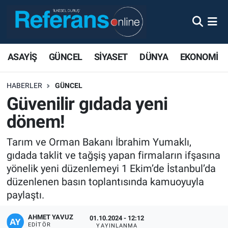
ASAYİŞ
GÜNCEL
SİYASET
DÜNYA
EKONOMİ
HABERLER
GÜNCEL
Güvenilir gıdada yeni
dönem!
Tarım ve Orman Bakanı İbrahim Yumaklı,
gıdada taklit ve tağşiş yapan firmaların ifşasına
yönelik yeni düzenlemeyi 1 Ekim’de İstanbul’da
düzenlenen basın toplantısında kamuoyuyla
paylaştı.
AHMET YAVUZ
01.10.2024 - 12:12
EDITÖR
YAYINLANMA