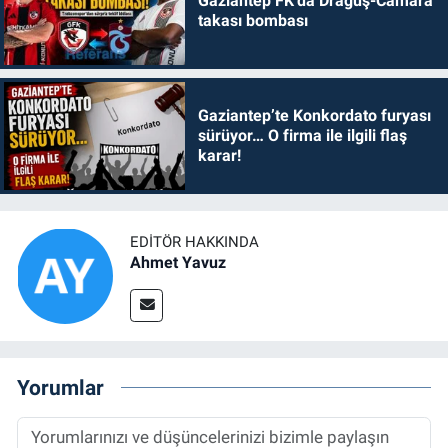
Gaziantep FK’da Draguş-Camara
takası bombası
Gaziantep’te Konkordato furyası
sürüyor… O firma ile ilgili flaş
karar!
EDITÖR HAKKINDA
Ahmet Yavuz
Yorumlar