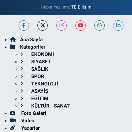
Haber Yazılımı:
TE Bilişim
Ana Sayfa
Kategoriler
EKONOMİ
SİYASET
SAĞLIK
SPOR
TEKNOLOJİ
ASAYİŞ
EĞİTİM
KÜLTÜR - SANAT
Foto Galeri
Video
Yazarlar