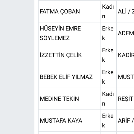
Kadı
FATMA ÇOBAN
ALİ /
n
HÜSEYİN EMRE
Erke
ADEM 
SÖYLEMEZ
k
Erke
İZZETTİN ÇELİK
KADİR
k
Erke
BEBEK ELİF YILMAZ
MUSTA
k
Kadı
MEDİNE TEKİN
REŞİT
n
Erke
MUSTAFA KAYA
ARİF 
k