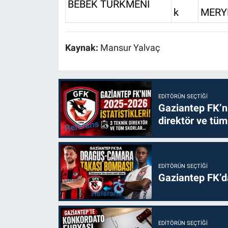
BEBEK TÜRKMENİ
k
MERY
Kaynak:
Mansur Yalvaç
EDITÖRÜN SEÇTIĞI
Gaziantep FK’nı
direktör ve tüm
EDITÖRÜN SEÇTIĞI
Gaziantep FK’
EDITÖRÜN SEÇTIĞI