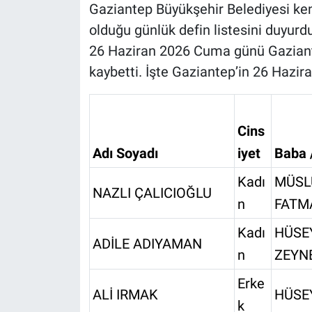
Gaziantep Büyükşehir Belediyesi kent
olduğu günlük defin listesini duyurd
26 Haziran 2026 Cuma günü Gaziant
kaybetti. İşte Gaziantep’in 26 Hazir
Cins
Adı Soyadı
iyet
Baba 
Kadı
MÜSL
NAZLI ÇALICIOĞLU
n
FATM
Kadı
HÜSEY
ADİLE ADIYAMAN
n
ZEYN
Erke
ALİ IRMAK
HÜSEY
k