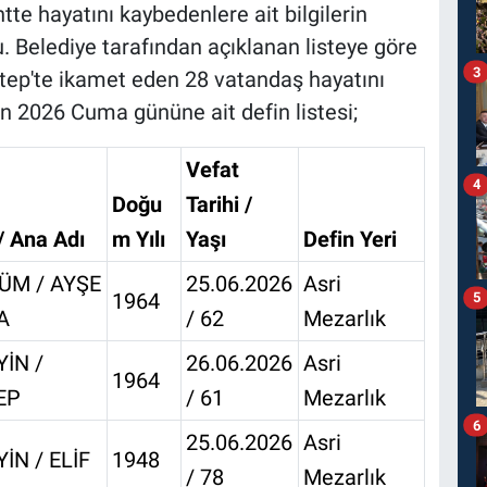
te hayatını kaybedenlere ait bilgilerin
u. Belediye tarafından açıklanan listeye göre
3
ep'te ikamet eden 28 vatandaş hayatını
an 2026 Cuma gününe ait defin listesi;
Vefat
4
Doğu
Tarihi /
/ Ana Adı
m Yılı
Yaşı
Defin Yeri
ÜM / AYŞE
25.06.2026
Asri
1964
5
A
/ 62
Mezarlık
İN /
26.06.2026
Asri
1964
EP
/ 61
Mezarlık
6
25.06.2026
Asri
İN / ELİF
1948
/ 78
Mezarlık