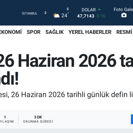
Foto Gale
DOLAR
°
24
47,7143
0.16
EURO
55,0317
-0.02
EKONOMİ
SPOR
SAĞLIK
YEREL HABERLER
RESMİ
STERLİN
64,2463
0.07
GRAM ALTIN
26 Haziran 2026 tar
6510.40
0.45
BİST100
13.799
70
dı!
BITCOIN
64.225,61
-0.63
, 26 Haziran 2026 tarihli günlük defin lis
1
3 DK
AYLAŞIM
OKUNMA SÜRESI