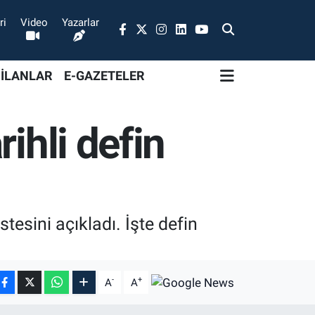
ri
Video
Yazarlar
 İLANLAR
E-GAZETELER
ihli defin
tesini açıkladı. İşte defin
-
+
A
A