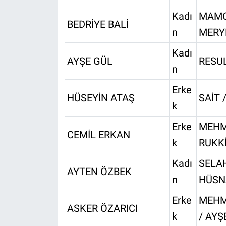
Kadı
MAMO
BEDRİYE BALİ
n
MERY
Kadı
AYŞE GÜL
RESUL
n
Erke
HÜSEYİN ATAŞ
SAİT 
k
Erke
MEHM
CEMİL ERKAN
k
RUKK
Kadı
SELAH
AYTEN ÖZBEK
n
HÜSN
Erke
MEHM
ASKER ÖZARICI
k
/ AYŞ