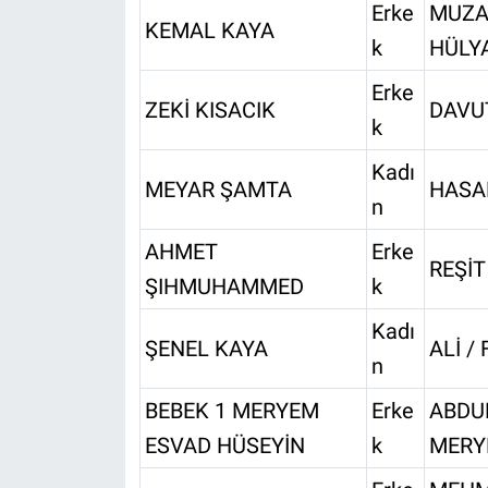
Erke
MUZA
KEMAL KAYA
k
HÜLY
Erke
ZEKİ KISACIK
DAVUT
k
Kadı
MEYAR ŞAMTA
HASA
n
AHMET
Erke
REŞİT
ŞIHMUHAMMED
k
Kadı
ŞENEL KAYA
ALİ /
n
BEBEK 1 MERYEM
Erke
ABDU
ESVAD HÜSEYİN
k
MERY