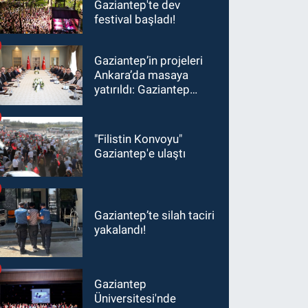
Gaziantep'te dev
festival başladı!
Gaziantep’in projeleri
Ankara’da masaya
yatırıldı: Gaziantep
heyetinden Yılmaz ve
Şimşek’e ziyaret!
"Filistin Konvoyu"
Gaziantep'e ulaştı
Gaziantep’te silah taciri
yakalandı!
Gaziantep
Üniversitesi'nde