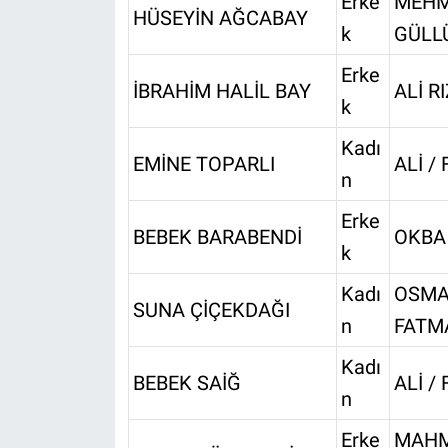
Erke
MEHM
HÜSEYİN AĞCABAY
k
GÜLL
Erke
İBRAHİM HALİL BAY
ALİ RI
k
Kadı
EMİNE TOPARLI
ALİ /
n
Erke
BEBEK BARABENDİ
OKBA
k
Kadı
OSMA
SUNA ÇİÇEKDAĞI
n
FATM
Kadı
BEBEK SAİĞ
ALİ /
n
Erke
MAHM