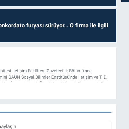
nkordato furyası sürüyor… O firma ile ilgili
rsitesi İletişim Fakültesi Gazetecilik Bölümü'nde
ini GAÜN Sosyal Bilimler Enstitüsü'nde İletişim ve T. D.
lam İnşası: Bitcoin Örneği” başlıklı teziyle tamamladı.
onel kariyerini halen Referansgazetesi.com.tr'de Güncel,
rü olarak sürdürmektedir.