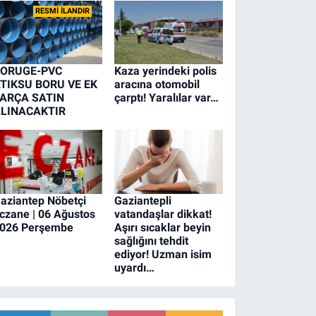
RESMİ İLANDIR
ORUGE-PVC
Kaza yerindeki polis
TIKSU BORU VE EK
aracına otomobil
ARÇA SATIN
çarptı! Yaralılar var…
LINACAKTIR
aziantep Nöbetçi
Gaziantepli
czane | 06 Ağustos
vatandaşlar dikkat!
026 Perşembe
Aşırı sıcaklar beyin
sağlığını tehdit
ediyor! Uzman isim
uyardı…