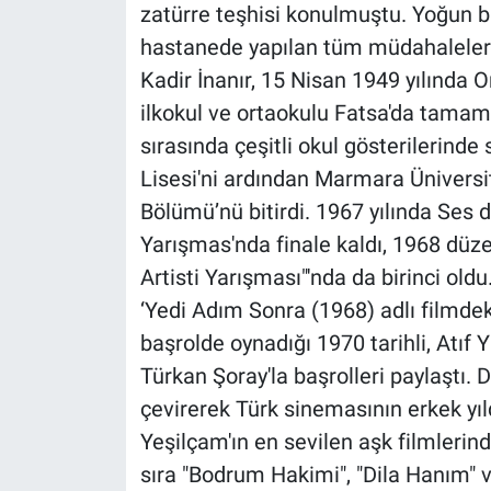
zatürre teşhisi konulmuştu. Yoğun 
hastanede yapılan tüm müdahaleler
Kadir İnanır, 15 Nisan 1949 yılında O
ilkokul ve ortaokulu Fatsa'da tamam
sırasında çeşitli okul gösterilerinde 
Lisesi'ni ardından Marmara Üniversit
Bölümü’nü bitirdi. 1967 yılında Ses d
Yarışmas'nda finale kaldı, 1968 dü
Artisti Yarışması"'nda da birinci ol
‘Yedi Adım Sonra (1968) adlı filmdeki
başrolde oynadığı 1970 tarihli, Atıf
Türkan Şoray'la başrolleri paylaştı. 
çevirerek Türk sinemasının erkek yıldız
Yeşilçam'ın en sevilen aşk filmlerin
sıra "Bodrum Hakimi", "Dila Hanım" v