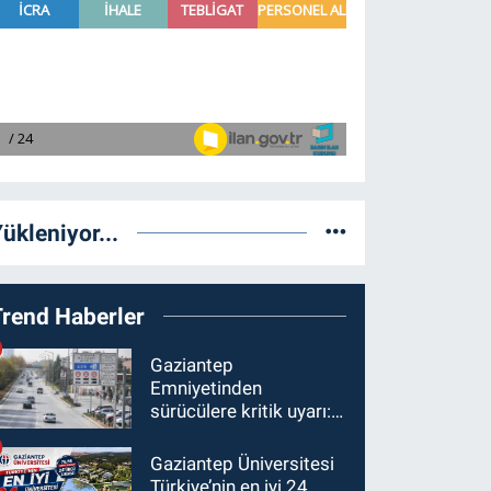
ükleniyor...
Trend Haberler
Gaziantep
Emniyetinden
sürücülere kritik uyarı: 1
Ağustos'tan itibaren
ceza alabilirsiniz!
Gaziantep Üniversitesi
Türkiye’nin en iyi 24