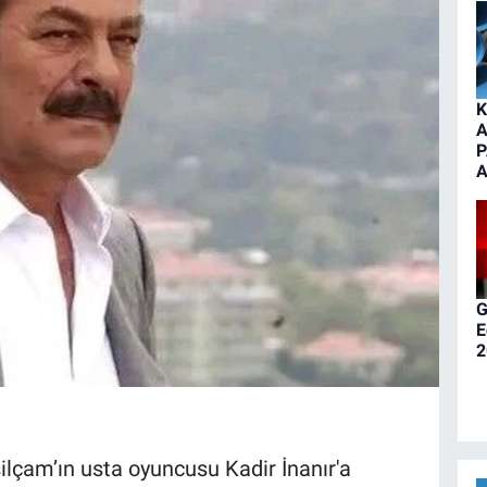
K
A
P
A
G
E
2
ilçam’ın usta oyuncusu Kadir İnanır'a