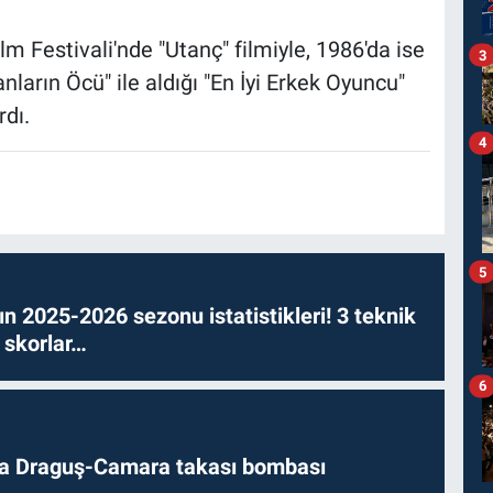
m Festivali'nde "Utanç" filmiyle, 1986'da ise
3
anların Öcü" ile aldığı "En İyi Erkek Oyuncu"
rdı.
4
5
n 2025-2026 sezonu istatistikleri! 3 teknik
 skorlar…
6
da Draguş-Camara takası bombası