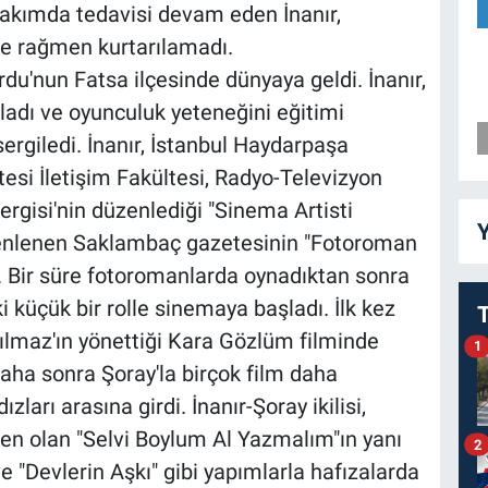
bakımda tedavisi devam eden İnanır,
e rağmen kurtarılamadı.
rdu'nun Fatsa ilçesinde dünyaya geldi. İnanır,
ladı ve oyunculuk yeteneğini eğitimi
sergiledi. İnanır, İstanbul Haydarpaşa
esi İletişim Fakültesi, Radyo-Televizyon
ergisi'nin düzenlediği "Sinema Artisti
Y
zenlenen Saklambaç gazetesinin "Fotoroman
du. Bir süre fotoromanlarda oynadıktan sonra
 küçük bir rolle sinemaya başladı. İlk kez
 Yılmaz'ın yönettiği Kara Gözlüm filminde
1
Daha sonra Şoray'la birçok film daha
ları arasına girdi. İnanır-Şoray ikilisi,
den olan "Selvi Boylum Al Yazmalım"ın yanı
2
e "Devlerin Aşkı" gibi yapımlarla hafızalarda