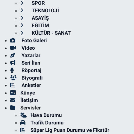
SPOR
TEKNOLOJİ
ASAYİŞ
EĞİTİM
KÜLTÜR - SANAT
Foto Galeri
Video
Yazarlar
Seri İlan
Röportaj
Biyografi
Anketler
Künye
İletişim
Servisler
Hava Durumu
Trafik Durumu
Süper Lig Puan Durumu ve Fikstür