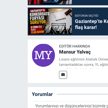
EDITÖRÜN SEÇTIĞI
Gaziantep’te Ko
flaş karar!
EDITÖR HAKKINDA
Mansur Yalvaç
Lisans eğitimini Atatürk Ünive
tamamladıktan sonra, YL eğitim
Ana Bilim Dalı'nda “Medyada An
2014 yılında başladığı profesy
Spor, Sağlık ve Ekonomi Editö
Yorumlar