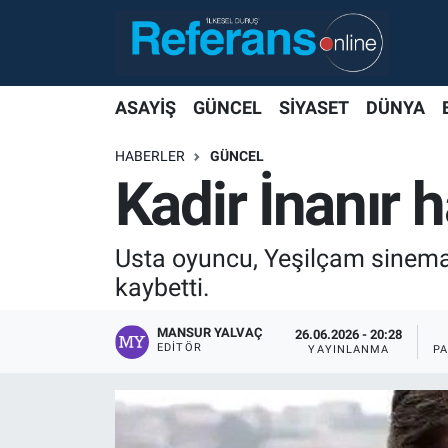
ASAYİŞ
GÜNCEL
SİYASET
DÜNYA
HABERLER
GÜNCEL
Kadir İnanır h
Usta oyuncu, Yeşilçam sinemas
kaybetti.
MANSUR YALVAÇ
26.06.2026 - 20:28
EDITÖR
YAYINLANMA
P