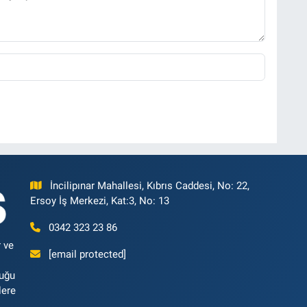
İncilipınar Mahallesi, Kıbrıs Caddesi, No: 22,
Ersoy İş Merkezi, Kat:3, No: 13
0342 323 23 86
 ve
[email protected]
luğu
lere