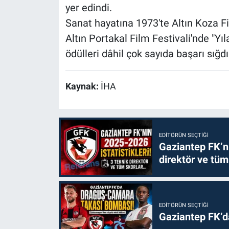
yer edindi.
Sanat hayatına 1973'te Altın Koza Fil
Altın Portakal Film Festivali'nde "Yıl
ödülleri dâhil çok sayıda başarı sığdı
Kaynak:
İHA
EDITÖRÜN SEÇTIĞI
Gaziantep FK’nı
direktör ve tüm
EDITÖRÜN SEÇTIĞI
Gaziantep FK’