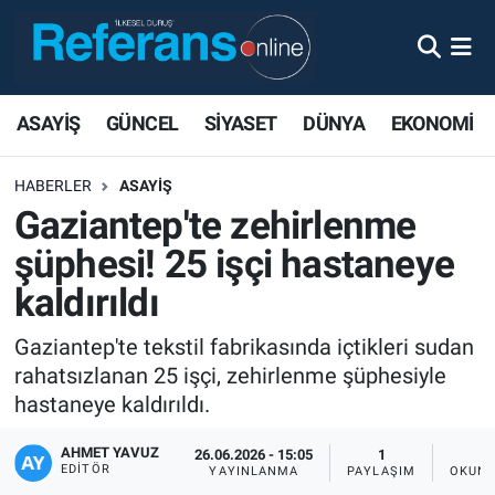
ASAYİŞ
GÜNCEL
SİYASET
DÜNYA
EKONOMİ
HABERLER
ASAYİŞ
Gaziantep'te zehirlenme
şüphesi! 25 işçi hastaneye
kaldırıldı
Gaziantep'te tekstil fabrikasında içtikleri sudan
rahatsızlanan 25 işçi, zehirlenme şüphesiyle
hastaneye kaldırıldı.
AHMET YAVUZ
26.06.2026 - 15:05
1
EDITÖR
YAYINLANMA
PAYLAŞIM
OKUNM