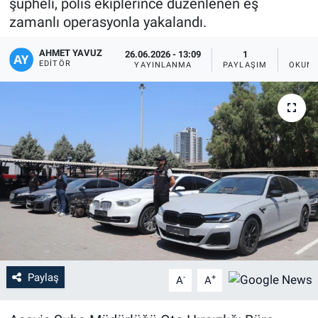
şüpheli, polis ekiplerince düzenlenen eş
zamanlı operasyonla yakalandı.
AHMET YAVUZ
26.06.2026 - 13:09
1
EDITÖR
YAYINLANMA
PAYLAŞIM
OKUNM
Paylaş
-
+
A
A