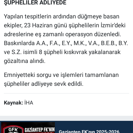
ŞÜPHELİLER ADLİYEDE
Yapılan tespitlerin ardından düğmeye basan
ekipler, 23 Haziran günü şüphelilerin İzmir'deki
adreslerine eş zamanlı operasyon düzenledi.
Baskınlarda A.A., F.A., E.Y., M.K., V.A., B.E.B., B.Y.
ve S.Z. isimli 8 şüpheli kıskıvrak yakalanarak
gözaltına alındı.
Emniyetteki sorgu ve işlemleri tamamlanan
şüpheliler adliyeye sevk edildi.
Kaynak:
İHA
Gaziantep FK’nın 2025-2026