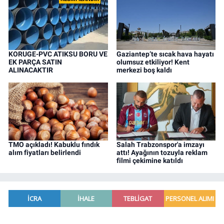
KORUGE-PVC ATIKSU BORU VE
Gaziantep’te sıcak hava hayatı
EK PARÇA SATIN
olumsuz etkiliyor! Kent
ALINACAKTIR
merkezi boş kaldı
TMO açıkladı! Kabuklu fındık
Salah Trabzonspor'a imzayı
alım fiyatları belirlendi
attı! Ayağının tozuyla reklam
filmi çekimine katıldı