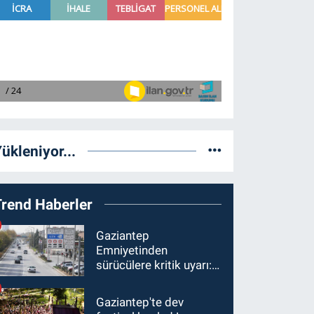
ükleniyor...
Trend Haberler
Gaziantep
Emniyetinden
sürücülere kritik uyarı: 1
Ağustos'tan itibaren
ceza alabilirsiniz!
Gaziantep'te dev