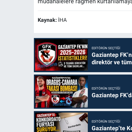
müdahalelere rağmen kurtarılamayar
Kaynak:
İHA
EDITÖRÜN SEÇTIĞI
Gaziantep FK’nı
direktör ve tüm
EDITÖRÜN SEÇTIĞI
Gaziantep FK’
EDITÖRÜN SEÇTIĞI
Gaziantep’te Ko