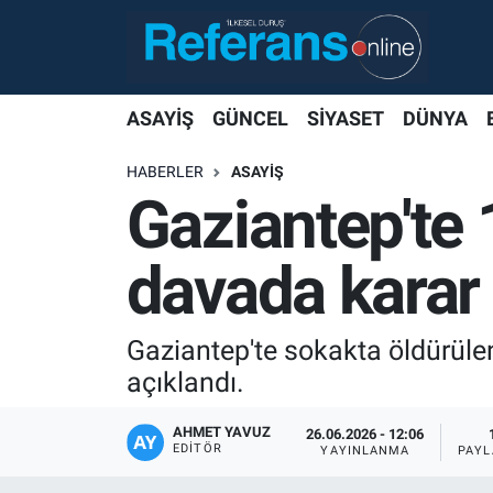
ASAYİŞ
GÜNCEL
SİYASET
DÜNYA
HABERLER
ASAYİŞ
Gaziantep'te 
davada karar 
Gaziantep'te sokakta öldürüle
açıklandı.
AHMET YAVUZ
26.06.2026 - 12:06
EDITÖR
YAYINLANMA
PAYL