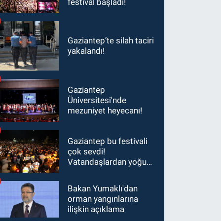
festival başladı!
Gaziantep’te silah taciri
yakalandı!
Gaziantep
Üniversitesi'nde
mezuniyet heyecanı!
Gaziantep bu festivali
çok sevdi!
Vatandaşlardan yoğun
ilgi görüyor…
Bakan Yumaklı'dan
orman yangınlarına
ilişkin açıklama