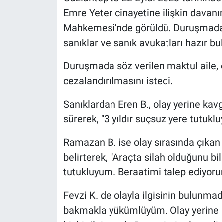
Emre Yeter cinayetine ilişkin davan
Mahkemesi'nde görüldü. Duruşmada, 
sanıklar ve sanık avukatları hazır bu
Duruşmada söz verilen maktul aile, ci
cezalandırılmasını istedi.
Sanıklardan Eren B., olay yerine kavg
sürerek, "3 yıldır suçsuz yere tutuk
Ramazan B. ise olay sırasında çıkan
belirterek, "Araçta silah olduğunu b
tutukluyum. Beraatimi talep ediyorum
Fevzi K. de olayla ilgisinin bulunmad
bakmakla yükümlüyüm. Olay yerine Ök