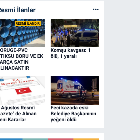
esmi İlanlar
RESMİ İLANDIR
ORUGE-PVC
Komşu kavgası: 1
TIKSU BORU VE EK
ölü, 1 yaralı
ARÇA SATIN
LINACAKTIR
 Ağustos Resmî
Feci kazada eski
azete’ de Alınan
Belediye Başkanının
eni Kararlar
yeğeni öldü