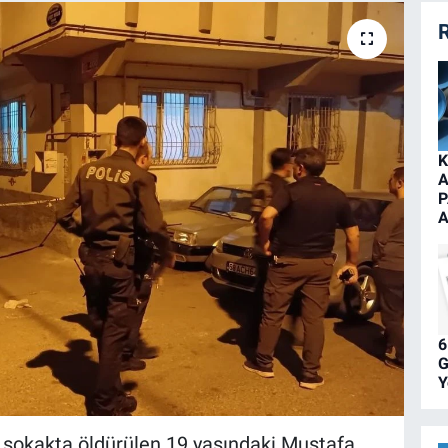
R
K
A
P
A
6
G
Y
e sokakta öldürülen 19 yaşındaki Mustafa