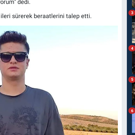
yorum" dedi.
3
leri sürerek beraatlerini talep etti.
4
5
6