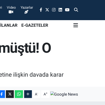
ri
Video
Yazarlar
 İLANLAR
E-GAZETELER
lmüştü! O
tine ilişkin davada karar
-
+
A
A