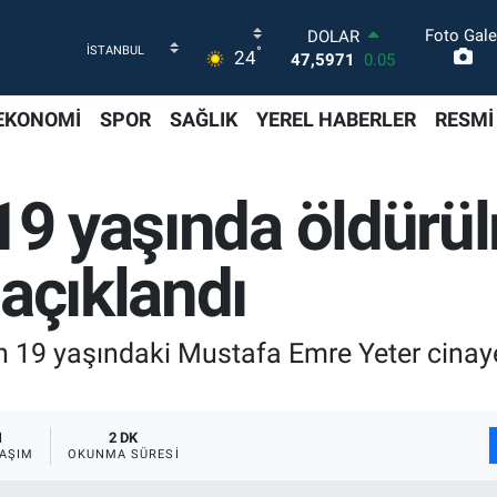
Foto Gale
DOLAR
°
24
47,5971
0.05
EURO
55,1336
0.18
EKONOMİ
SPOR
SAĞLIK
YEREL HABERLER
RESMİ
STERLİN
64,2534
0.22
GRAM ALTIN
19 yaşında öldürü
6527.85
0.54
BİST100
13.703
0
açıklandı
BITCOIN
64.475,47
0.66
n 19 yaşındaki Mustafa Emre Yeter cinaye
1
2 DK
AŞIM
OKUNMA SÜRESI