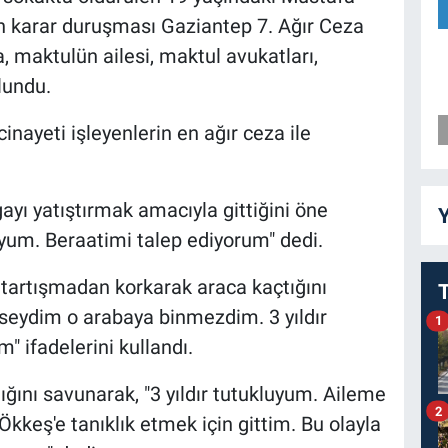
ın karar duruşması Gaziantep 7. Ağır Ceza
maktulün ailesi, maktul avukatları,
lundu.
nayeti işleyenlerin en ağır ceza ile
ayı yatıştırmak amacıyla gittiğini öne
Y
luyum. Beraatimi talep ediyorum" dedi.
 tartışmadan korkarak araca kaçtığını
ilseydim o arabaya binmezdim. 3 yıldır
1
" ifadelerini kullandı.
ığını savunarak, "3 yıldır tutukluyum. Aileme
2
keş'e tanıklık etmek için gittim. Bu olayla