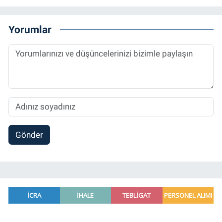
Ana Bilim Dalı'nda “Medyada Anlam İnşası:
Bitcoin Örneği” başlıklı teziyle tamamladı.
2014 yılında başladığı profesyonel kariyerini
Yorumlar
halen Referansgazetesi.com.tr'de Güncel,
Spor, Sağlık ve Ekonomi Editörü olarak
sürdürmektedir.
Gönder