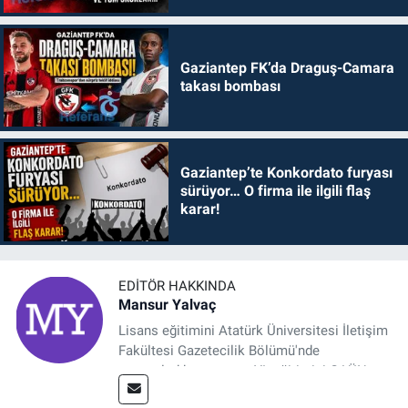
Gaziantep FK’da Draguş-Camara
takası bombası
Gaziantep’te Konkordato furyası
sürüyor… O firma ile ilgili flaş
karar!
EDITÖR HAKKINDA
Mansur Yalvaç
Lisans eğitimini Atatürk Üniversitesi İletişim
Fakültesi Gazetecilik Bölümü'nde
tamamladıktan sonra, YL eğitimini GAÜN
Sosyal Bilimler Enstitüsü'nde İletişim ve T. D.