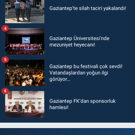
Gaziantep’te silah taciri yakalandı!
4
Gaziantep Üniversitesi'nde
mezuniyet heyecanı!
5
Gaziantep bu festivali çok sevdi!
Vatandaşlardan yoğun ilgi
görüyor…
6
Gaziantep FK'dan sponsorluk
hamlesi!