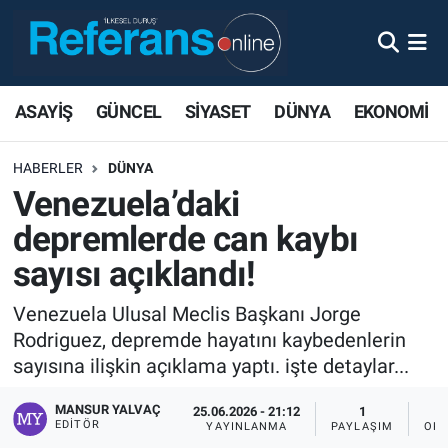
ASAYİŞ
GÜNCEL
SİYASET
DÜNYA
EKONOMİ
HABERLER
DÜNYA
Venezuela’daki
depremlerde can kaybı
sayısı açıklandı!
Venezuela Ulusal Meclis Başkanı Jorge
Rodriguez, depremde hayatını kaybedenlerin
sayısına ilişkin açıklama yaptı. işte detaylar...
MANSUR YALVAÇ
25.06.2026 - 21:12
1
EDITÖR
YAYINLANMA
PAYLAŞIM
OKU