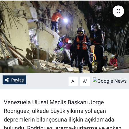
Paylaş
-
+
A
A
Venezuela Ulusal Meclis Başkanı Jorge
Rodriguez, ülkede büyük yıkıma yol açan
depremlerin bilançosuna ilişkin açıklamada
bulundu. Rodriguez, arama-kurtarma ve enkaz