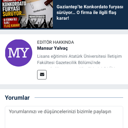
Gaziantep’te Konkordato furyası
sürüyor… O firma ile ilgili flaş
karar!
EDITÖR HAKKINDA
Mansur Yalvaç
Lisans eğitimini Atatürk Üniversitesi İletişim
Fakültesi Gazetecilik Bölümü'nde
tamamladıktan sonra, YL eğitimini GAÜN
Sosyal Bilimler Enstitüsü'nde İletişim ve T. D.
Ana Bilim Dalı'nda “Medyada Anlam İnşası:
Bitcoin Örneği” başlıklı teziyle tamamladı.
2014 yılında başladığı profesyonel kariyerini
Yorumlar
halen Referansgazetesi.com.tr'de Güncel,
Spor, Sağlık ve Ekonomi Editörü olarak
sürdürmektedir.