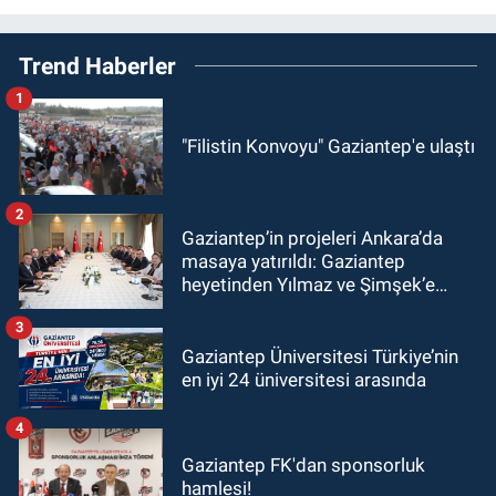
Trend Haberler
1
"Filistin Konvoyu" Gaziantep'e ulaştı
2
Gaziantep’in projeleri Ankara’da
masaya yatırıldı: Gaziantep
heyetinden Yılmaz ve Şimşek’e
ziyaret!
3
Gaziantep Üniversitesi Türkiye’nin
en iyi 24 üniversitesi arasında
4
Gaziantep FK'dan sponsorluk
hamlesi!