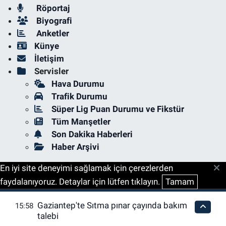
Röportaj
Biyografi
Anketler
Künye
İletişim
Servisler
Hava Durumu
Trafik Durumu
Süper Lig Puan Durumu ve Fikstür
Tüm Manşetler
Son Dakika Haberleri
Haber Arşivi
En iyi site deneyimi sağlamak için çerezlerden
faydalanıyoruz. Detaylar için lütfen tıklayın.
Tamam
Gaziantep'te Sıtma pınar çayında bakım
15:58
talebi