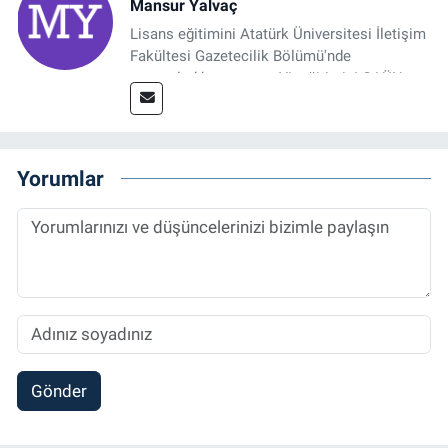
Mansur Yalvaç
Lisans eğitimini Atatürk Üniversitesi İletişim
Fakültesi Gazetecilik Bölümü'nde
tamamladıktan sonra, YL eğitimini GAÜN
Sosyal Bilimler Enstitüsü'nde İletişim ve T. D.
Ana Bilim Dalı'nda “Medyada Anlam İnşası:
Bitcoin Örneği” başlıklı teziyle tamamladı.
2014 yılında başladığı profesyonel kariyerini
Yorumlar
halen Referansgazetesi.com.tr'de Güncel,
Spor, Sağlık ve Ekonomi Editörü olarak
sürdürmektedir.
Gönder