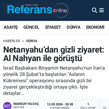
ASAYİŞ
GÜNCEL
SİYASET
DÜNYA
EKONOMİ
HABERLER
DÜNYA
Netanyahu’dan gizli ziyaret:
Al Nahyan ile görüştü
İsrail Başbakanı Binyamin Netanyahu’nun İran’a
yönelik 28 Şubat’ta başlatılan "Aslanın
Kükremesi" operasyonu sırasında gizli bir
ziyaret gerçekleştirdiği ortaya çıktı. İşte
detaylar...
MANSUR YALVAÇ
13.05.2026 - 20:38
1
EDITÖR
YAYINLANMA
PAYLAŞIM
OKU