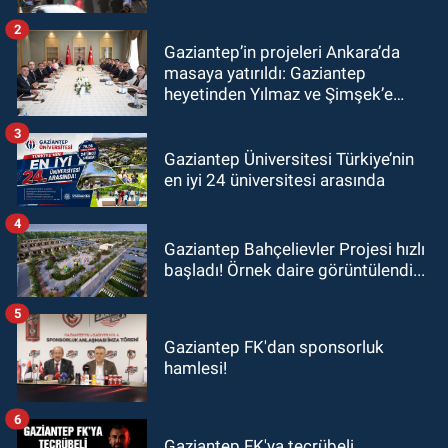
2
Gaziantep’in projeleri Ankara’da
masaya yatırıldı: Gaziantep
heyetinden Yılmaz ve Şimşek’e
ziyaret!
3
Gaziantep Üniversitesi Türkiye’nin
en iyi 24 üniversitesi arasında
4
Gaziantep Bahçelievler Projesi hızlı
başladı! Örnek daire görüntülendi...
5
Gaziantep FK'dan sponsorluk
hamlesi!
6
Gaziantep FK'ya tecrübeli