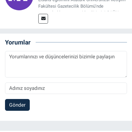
Fakültesi Gazetecilik Bölümü'nde
tamamladıktan sonra, YL eğitimini GAÜN
Sosyal Bilimler Enstitüsü'nde İletişim ve T. D.
Ana Bilim Dalı'nda “Medyada Anlam İnşası:
Bitcoin Örneği” başlıklı teziyle tamamladı.
2014 yılında başladığı profesyonel kariyerini
Yorumlar
halen Referansgazetesi.com.tr'de Güncel,
Spor, Sağlık ve Ekonomi Editörü olarak
sürdürmektedir.
Gönder