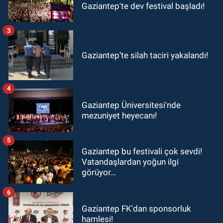
Gaziantep'te dev festival başladı!
3
Gaziantep’te silah taciri yakalandı!
4
Gaziantep Üniversitesi'nde
mezuniyet heyecanı!
5
Gaziantep bu festivali çok sevdi!
Vatandaşlardan yoğun ilgi
görüyor…
6
Gaziantep FK'dan sponsorluk
hamlesi!