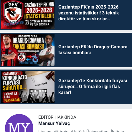
Gaziantep FK’nın 2025-2026
sezonu istatistikleri! 3 teknik
direktör ve tüm skorlar…
Gaziantep FK’da Draguş-Camara
takası bombası
Gaziantep’te Konkordato furyası
sürüyor… O firma ile ilgili flaş
karar!
EDITÖR HAKKINDA
Mansur Yalvaç
Lisans eğitimini Atatürk Üniversitesi İletişim