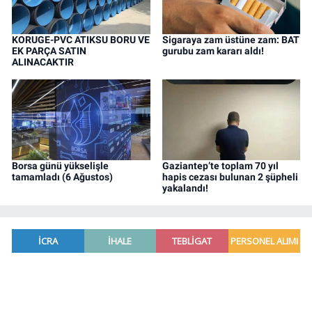
KORUGE-PVC ATIKSU BORU VE
Sigaraya zam üstüne zam: BAT
EK PARÇA SATIN
gurubu zam kararı aldı!
ALINACAKTIR
Borsa günü yükselişle
Gaziantep’te toplam 70 yıl
tamamladı (6 Ağustos)
hapis cezası bulunan 2 şüpheli
yakalandı!