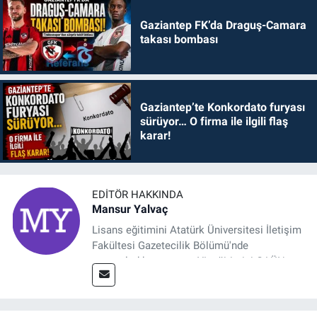
Gaziantep FK’da Draguş-Camara
takası bombası
Gaziantep’te Konkordato furyası
sürüyor… O firma ile ilgili flaş
karar!
EDITÖR HAKKINDA
Mansur Yalvaç
Lisans eğitimini Atatürk Üniversitesi İletişim
Fakültesi Gazetecilik Bölümü'nde
tamamladıktan sonra, YL eğitimini GAÜN
Sosyal Bilimler Enstitüsü'nde İletişim ve T. D.
Ana Bilim Dalı'nda “Medyada Anlam İnşası:
Bitcoin Örneği” başlıklı teziyle tamamladı.