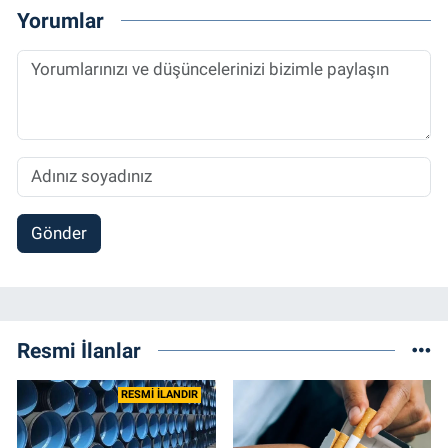
2014 yılında başladığı profesyonel kariyerini
Yorumlar
halen Referansgazetesi.com.tr'de Güncel,
Spor, Sağlık ve Ekonomi Editörü olarak
sürdürmektedir.
Gönder
Resmi İlanlar
RESMİ İLANDIR