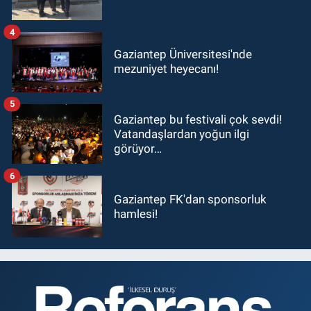
4
Gaziantep Üniversitesi'nde
mezuniyet heyecanı!
5
Gaziantep bu festivali çok sevdi!
Vatandaşlardan yoğun ilgi
görüyor…
6
Gaziantep FK'dan sponsorluk
hamlesi!