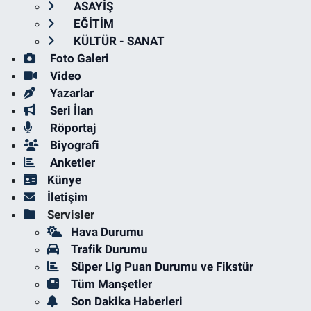
ASAYİŞ
EĞİTİM
KÜLTÜR - SANAT
Foto Galeri
Video
Yazarlar
Seri İlan
Röportaj
Biyografi
Anketler
Künye
İletişim
Servisler
Hava Durumu
Trafik Durumu
Süper Lig Puan Durumu ve Fikstür
Tüm Manşetler
Son Dakika Haberleri