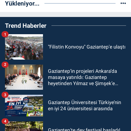
Yükleniyor...
Trend Haberler
1
"Filistin Konvoyu" Gaziantep'e ulaştı
2
Gaziantep’in projeleri Ankara’da
masaya yatırıldı: Gaziantep
heyetinden Yılmaz ve Şimşek’e
ziyaret!
3
Gaziantep Üniversitesi Türkiye’nin
en iyi 24 üniversitesi arasında
4
Gaziantep'te dev festival başladı!