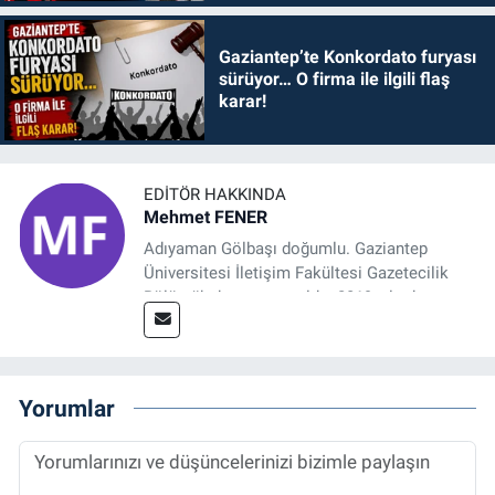
Gaziantep’te Konkordato furyası
sürüyor… O firma ile ilgili flaş
karar!
EDITÖR HAKKINDA
Mehmet FENER
Adıyaman Gölbaşı doğumlu. Gaziantep
Üniversitesi İletişim Fakültesi Gazetecilik
Bölümü’nden mezun oldu. 2019 yılında
başladığı gazetecilik mesleğinde, muhabir,
grafik tasarım, internet sitesi editörlüğü gibi
alanlarda çalıştı. Meslek hayatına
Referansgazetesi.com.tr’de yazı işleri
Yorumlar
müdürü ve “Güncel, Spor ve Teknolojiden
Sorumlu Haber Editörü' olarak devam
etmektedir.