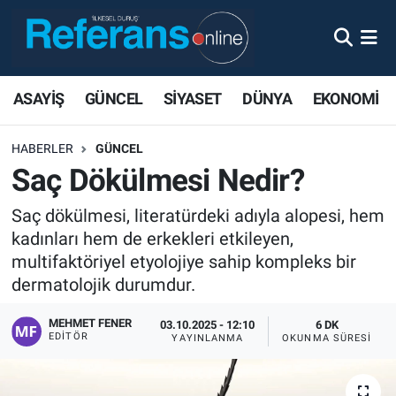
ASAYİŞ
GÜNCEL
SİYASET
DÜNYA
EKONOMİ
HABERLER
GÜNCEL
Saç Dökülmesi Nedir?
Saç dökülmesi, literatürdeki adıyla alopesi, hem
kadınları hem de erkekleri etkileyen,
multifaktöriyel etyolojiye sahip kompleks bir
dermatolojik durumdur.
MEHMET FENER
03.10.2025 - 12:10
6 DK
EDITÖR
YAYINLANMA
OKUNMA SÜRESI