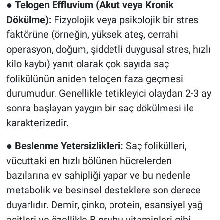
●
Telogen Effluvium (Akut veya Kronik
Dökülme):
Fizyolojik veya psikolojik bir stres
faktörüne (örneğin, yüksek ateş, cerrahi
operasyon, doğum, şiddetli duygusal stres, hızlı
kilo kaybı) yanıt olarak çok sayıda saç
folikülünün aniden telogen faza geçmesi
durumudur. Genellikle tetikleyici olaydan 2-3 ay
sonra başlayan yaygın bir saç dökülmesi ile
karakterizedir.
●
Beslenme Yetersizlikleri:
Saç folikülleri,
vücuttaki en hızlı bölünen hücrelerden
bazılarına ev sahipliği yapar ve bu nedenle
metabolik ve besinsel desteklere son derece
duyarlıdır. Demir, çinko, protein, esansiyel yağ
asitleri ve özellikle B grubu vitaminleri gibi