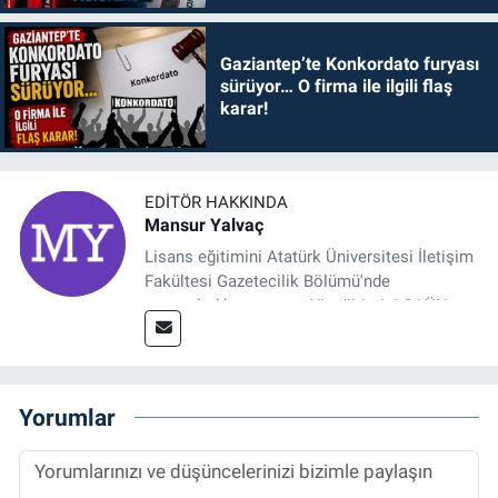
Gaziantep’te Konkordato furyası
sürüyor… O firma ile ilgili flaş
karar!
EDITÖR HAKKINDA
Mansur Yalvaç
Lisans eğitimini Atatürk Üniversitesi İletişim
Fakültesi Gazetecilik Bölümü'nde
tamamladıktan sonra, YL eğitimini GAÜN
Sosyal Bilimler Enstitüsü'nde İletişim ve T. D.
Ana Bilim Dalı'nda “Medyada Anlam İnşası:
Bitcoin Örneği” başlıklı teziyle tamamladı.
2014 yılında başladığı profesyonel kariyerini
Yorumlar
halen Referansgazetesi.com.tr'de Güncel,
Spor, Sağlık ve Ekonomi Editörü olarak
sürdürmektedir.