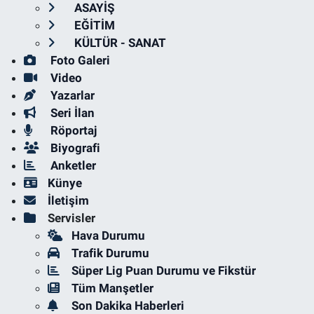
ASAYİŞ
EĞİTİM
KÜLTÜR - SANAT
Foto Galeri
Video
Yazarlar
Seri İlan
Röportaj
Biyografi
Anketler
Künye
İletişim
Servisler
Hava Durumu
Trafik Durumu
Süper Lig Puan Durumu ve Fikstür
Tüm Manşetler
Son Dakika Haberleri