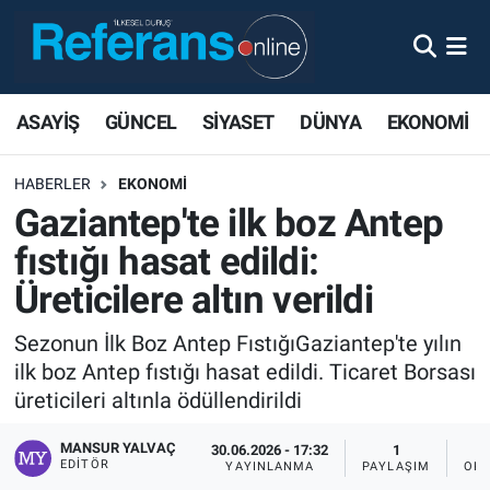
ASAYİŞ
GÜNCEL
SİYASET
DÜNYA
EKONOMİ
HABERLER
EKONOMİ
Gaziantep'te ilk boz Antep
fıstığı hasat edildi:
Üreticilere altın verildi
Sezonun İlk Boz Antep FıstığıGaziantep'te yılın
ilk boz Antep fıstığı hasat edildi. Ticaret Borsası
üreticileri altınla ödüllendirildi
MANSUR YALVAÇ
30.06.2026 - 17:32
1
EDITÖR
YAYINLANMA
PAYLAŞIM
OKU