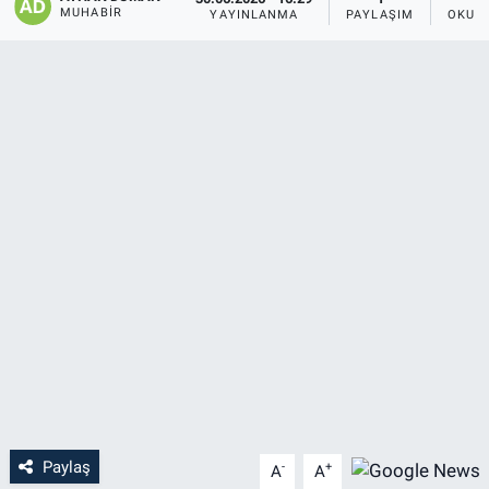
MUHABIR
YAYINLANMA
PAYLAŞIM
OKUN
Paylaş
-
+
A
A