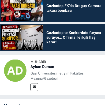
Gaziantep FK’da Draguş-Camara
takası bombası
Gaziantep’te Konkordato furyası
sürüyor… O firma ile ilgili flaş
karar!
MUHABIR
Ayhan Duman
Gazi Üniversitesi İletişim Fakültesi
Mezunu/Gazeteci