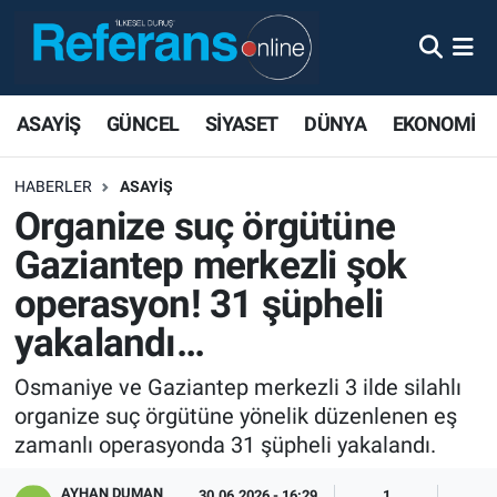
ASAYİŞ
GÜNCEL
SİYASET
DÜNYA
EKONOMİ
HABERLER
ASAYİŞ
Organize suç örgütüne
Gaziantep merkezli şok
operasyon! 31 şüpheli
yakalandı…
Osmaniye ve Gaziantep merkezli 3 ilde silahlı
organize suç örgütüne yönelik düzenlenen eş
zamanlı operasyonda 31 şüpheli yakalandı.
AYHAN DUMAN
30.06.2026 - 16:29
1