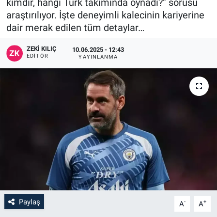
kimdir, hangi Türk takımında oynadı?” sorusu
araştırılıyor. İşte deneyimli kalecinin kariyerine
dair merak edilen tüm detaylar…
ZEKI KILIÇ
10.06.2025 - 12:43
EDITÖR
YAYINLANMA
Paylaş
-
+
A
A