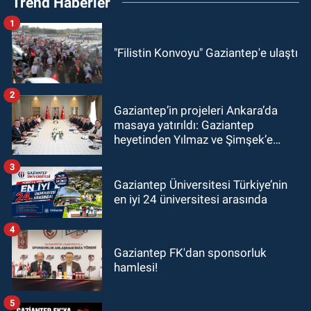
Trend Haberler
1
"Filistin Konvoyu" Gaziantep'e ulaştı
2
Gaziantep’in projeleri Ankara’da
masaya yatırıldı: Gaziantep
heyetinden Yılmaz ve Şimşek’e
ziyaret!
3
Gaziantep Üniversitesi Türkiye’nin
en iyi 24 üniversitesi arasında
4
Gaziantep FK'dan sponsorluk
hamlesi!
5