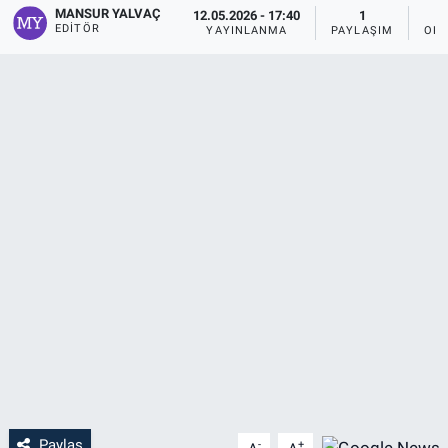
MANSUR YALVAÇ
12.05.2026 - 17:40
1
EDITÖR
YAYINLANMA
PAYLAŞIM
OKU
Paylaş
-
+