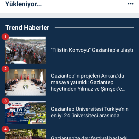
Yükleniyor...
Trend Haberler
1
"Filistin Konvoyu" Gaziantep'e ulaştı
2
Gaziantep’in projeleri Ankara’da
masaya yatırıldı: Gaziantep
heyetinden Yılmaz ve Şimşek’e
ziyaret!
3
Gaziantep Üniversitesi Türkiye’nin
en iyi 24 üniversitesi arasında
4
Gaziantep'te dev festival başladı!