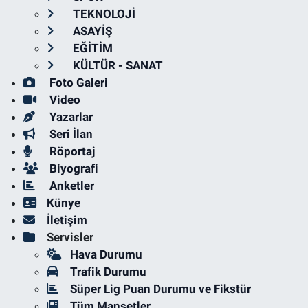
TEKNOLOJİ
ASAYİŞ
EĞİTİM
KÜLTÜR - SANAT
Foto Galeri
Video
Yazarlar
Seri İlan
Röportaj
Biyografi
Anketler
Künye
İletişim
Servisler
Hava Durumu
Trafik Durumu
Süper Lig Puan Durumu ve Fikstür
Tüm Manşetler