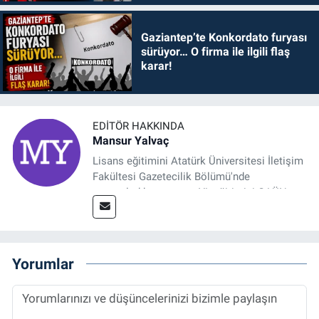
Gaziantep’te Konkordato furyası
sürüyor… O firma ile ilgili flaş
karar!
EDITÖR HAKKINDA
Mansur Yalvaç
Lisans eğitimini Atatürk Üniversitesi İletişim
Fakültesi Gazetecilik Bölümü'nde
tamamladıktan sonra, YL eğitimini GAÜN
Sosyal Bilimler Enstitüsü'nde İletişim ve T. D.
Ana Bilim Dalı'nda “Medyada Anlam İnşası:
Bitcoin Örneği” başlıklı teziyle tamamladı.
2014 yılında başladığı profesyonel kariyerini
Yorumlar
halen Referansgazetesi.com.tr'de Güncel,
Spor, Sağlık ve Ekonomi Editörü olarak
sürdürmektedir.