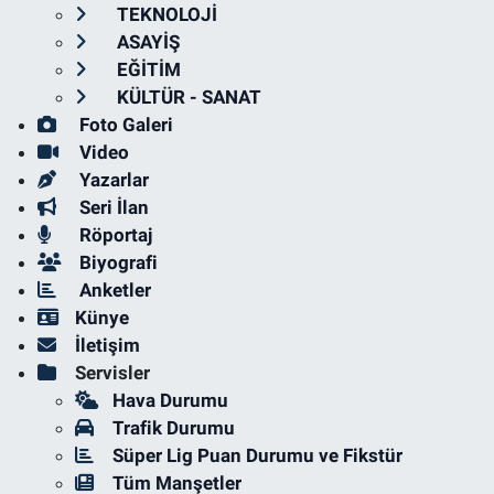
TEKNOLOJİ
ASAYİŞ
EĞİTİM
KÜLTÜR - SANAT
Foto Galeri
Video
Yazarlar
Seri İlan
Röportaj
Biyografi
Anketler
Künye
İletişim
Servisler
Hava Durumu
Trafik Durumu
Süper Lig Puan Durumu ve Fikstür
Tüm Manşetler