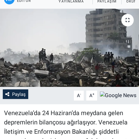
EDITÖR
YAYINLANMA
PAYLAŞIM
OKUNM
Paylaş
-
+
A
A
Venezuela’da 24 Haziran’da meydana gelen
depremlerin bilançosu ağırlaşıyor. Venezuela
İletişim ve Enformasyon Bakanlığı şiddetli