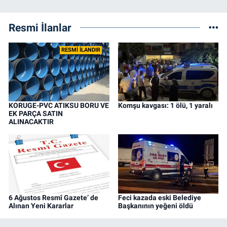
Resmi İlanlar
RESMİ İLANDIR
KORUGE-PVC ATIKSU BORU VE
Komşu kavgası: 1 ölü, 1 yaralı
EK PARÇA SATIN
ALINACAKTIR
6 Ağustos Resmî Gazete’ de
Feci kazada eski Belediye
Alınan Yeni Kararlar
Başkanının yeğeni öldü