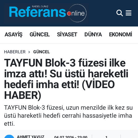
ASAYİŞ
GÜNCEL
SİYASET
DÜNYA
EKONOMİ
HABERLER
GÜNCEL
TAYFUN Blok-3 füzesi ilke
imza attı! Su üstü hareketli
hedefi imha etti! (VİDEO
HABER)
TAYFUN Blok-3 füzesi, uzun menzilde ilk kez su
üstü hareketli hedefi cerrahi hassasiyetle imha
etti.
AHMET YAVUZ
04.07.2026 - 23:00
1