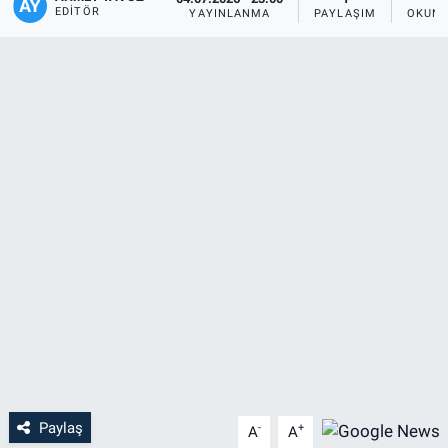
EDITÖR
YAYINLANMA
PAYLAŞIM
OKUNM
Paylaş
-
+
A
A