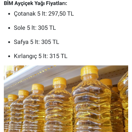
BİM Ayçiçek Yağı Fiyatları:
Çotanak 5 lt: 297,50 TL
Sole 5 lt: 305 TL
Safya 5 lt: 305 TL
Kırlangıç 5 lt: 315 TL