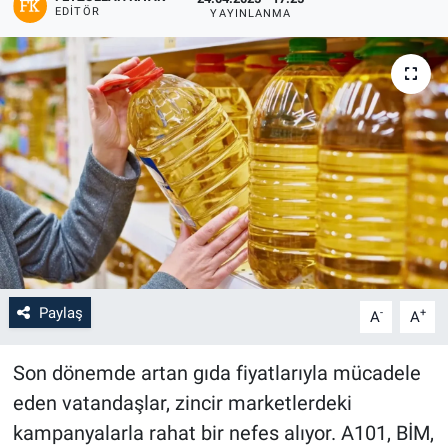
EDITÖR
YAYINLANMA
Paylaş
-
+
A
A
Son dönemde artan gıda fiyatlarıyla mücadele
eden vatandaşlar, zincir marketlerdeki
kampanyalarla rahat bir nefes alıyor. A101, BİM,