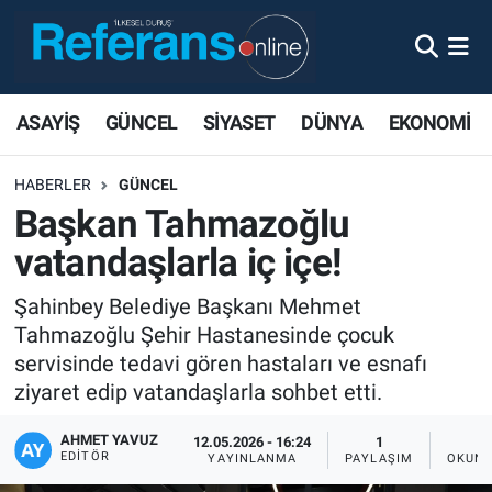
ASAYİŞ
GÜNCEL
SİYASET
DÜNYA
EKONOMİ
HABERLER
GÜNCEL
Başkan Tahmazoğlu
vatandaşlarla iç içe!
Şahinbey Belediye Başkanı Mehmet
Tahmazoğlu Şehir Hastanesinde çocuk
servisinde tedavi gören hastaları ve esnafı
ziyaret edip vatandaşlarla sohbet etti.
AHMET YAVUZ
12.05.2026 - 16:24
1
EDITÖR
YAYINLANMA
PAYLAŞIM
OKUNM