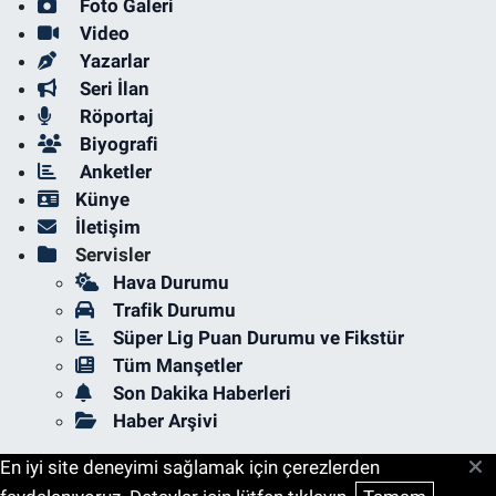
Foto Galeri
Video
Yazarlar
Seri İlan
Röportaj
Biyografi
Anketler
Künye
İletişim
Servisler
Hava Durumu
Trafik Durumu
Süper Lig Puan Durumu ve Fikstür
Tüm Manşetler
Son Dakika Haberleri
Haber Arşivi
En iyi site deneyimi sağlamak için çerezlerden