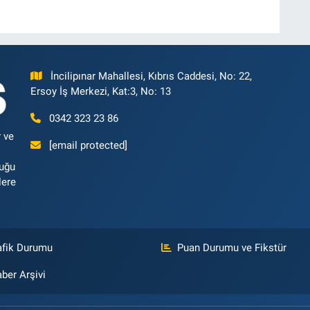
İncilipınar Mahallesi, Kıbrıs Caddesi, No: 22,
Ersoy İş Merkezi, Kat:3, No: 13
0342 323 23 86
 ve
[email protected]
luğu
lere
afik Durumu
Puan Durumu ve Fikstür
ber Arşivi