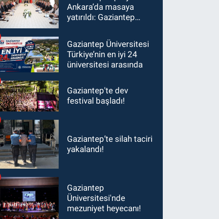
Ankara’da masaya
yatırıldı: Gaziantep
heyetinden Yılmaz ve
Şimşek’e ziyaret!
Gaziantep Üniversitesi
Türkiye’nin en iyi 24
üniversitesi arasında
Gaziantep'te dev
festival başladı!
Gaziantep’te silah taciri
yakalandı!
Gaziantep
Üniversitesi'nde
mezuniyet heyecanı!