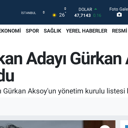
Foto Gale
DOLAR
°
26
47,7143
0.16
EURO
55,0317
-0.02
EKONOMİ
SPOR
SAĞLIK
YEREL HABERLER
RESMİ
STERLİN
64,2463
0.07
GRAM ALTIN
kan Adayı Gürkan
6574.81
1.44
BİST100
13.887
64
ldu
BITCOIN
64.360,53
-0.76
Gürkan Aksoy'un yönetim kurulu listesi b