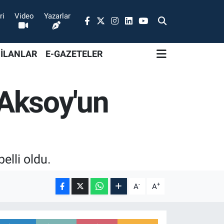
ri
Video
Yazarlar
 İLANLAR
E-GAZETELER
 Aksoy'un
elli oldu.
-
+
A
A