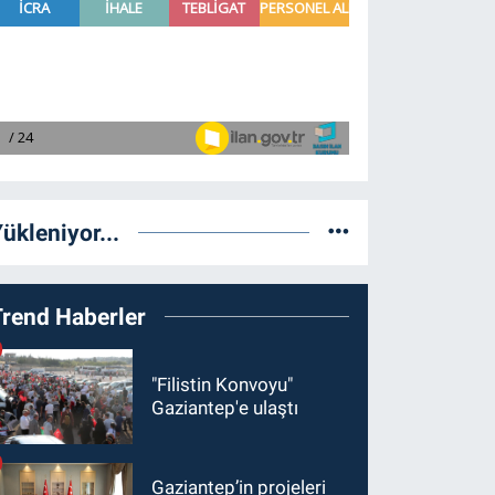
ükleniyor...
Trend Haberler
"Filistin Konvoyu"
Gaziantep'e ulaştı
Gaziantep’in projeleri