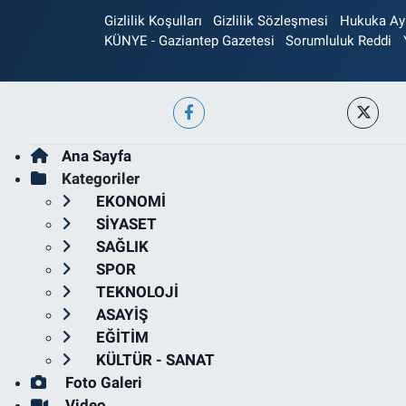
Gizlilik Koşulları
Gizlilik Sözleşmesi
Hukuka Aykı
KÜNYE - Gaziantep Gazetesi
Sorumluluk Reddi
Ana Sayfa
Kategoriler
EKONOMİ
SİYASET
SAĞLIK
SPOR
TEKNOLOJİ
ASAYİŞ
EĞİTİM
KÜLTÜR - SANAT
Foto Galeri
Video