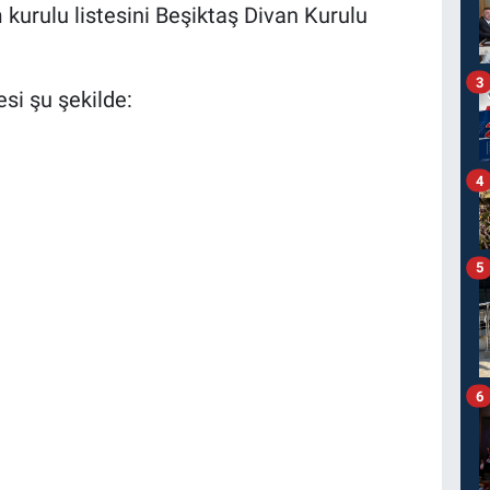
kurulu listesini Beşiktaş Divan Kurulu
3
si şu şekilde:
4
5
6