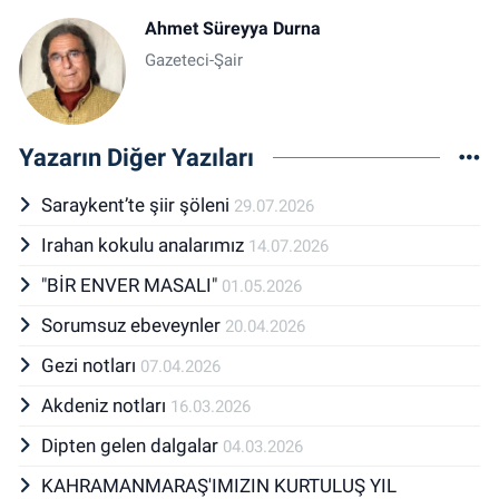
Ahmet Süreyya Durna
Gazeteci-Şair
Yazarın Diğer Yazıları
Saraykent’te şiir şöleni
29.07.2026
Irahan kokulu analarımız
14.07.2026
"BİR ENVER MASALI"
01.05.2026
Sorumsuz ebeveynler
20.04.2026
Gezi notları
07.04.2026
Akdeniz notları
16.03.2026
Dipten gelen dalgalar
04.03.2026
KAHRAMANMARAŞ'IMIZIN KURTULUŞ YIL