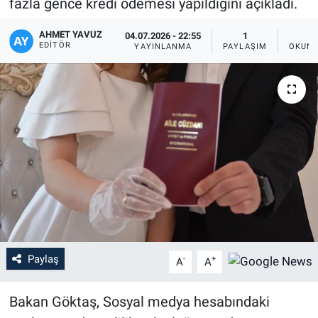
fazla gence kredi ödemesi yapıldığını açıkladı.
AHMET YAVUZ
04.07.2026 - 22:55
1
EDITÖR
YAYINLANMA
PAYLAŞIM
OKUNM
Paylaş
-
+
A
A
Bakan Göktaş, Sosyal medya hesabındaki