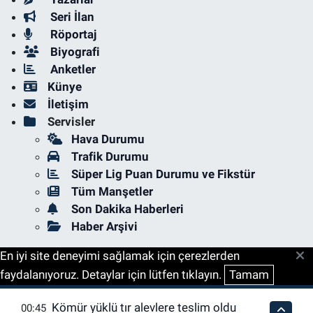
Seri İlan
Röportaj
Biyografi
Anketler
Künye
İletişim
Servisler
Hava Durumu
Trafik Durumu
Süper Lig Puan Durumu ve Fikstür
Tüm Manşetler
Son Dakika Haberleri
Haber Arşivi
En iyi site deneyimi sağlamak için çerezlerden
faydalanıyoruz. Detaylar için lütfen tıklayın.
Tamam
Kömür yüklü tır alevlere teslim oldu
00:45