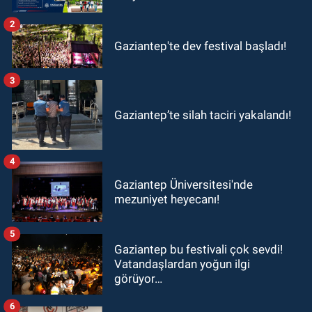
2
Gaziantep'te dev festival başladı!
3
Gaziantep’te silah taciri yakalandı!
4
Gaziantep Üniversitesi'nde
mezuniyet heyecanı!
5
Gaziantep bu festivali çok sevdi!
Vatandaşlardan yoğun ilgi
görüyor…
6