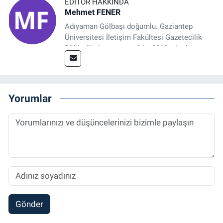
EDITÖR HAKKINDA
Mehmet FENER
Adıyaman Gölbaşı doğumlu. Gaziantep
Üniversitesi İletişim Fakültesi Gazetecilik
Bölümü’nden mezun oldu. 2019 yılında
başladığı gazetecilik mesleğinde, muhabir,
grafik tasarım, internet sitesi editörlüğü gibi
alanlarda çalıştı. Meslek hayatına
Referansgazetesi.com.tr’de yazı işleri
Yorumlar
müdürü ve “Güncel, Spor ve Teknolojiden
Sorumlu Haber Editörü' olarak devam
etmektedir.
Gönder