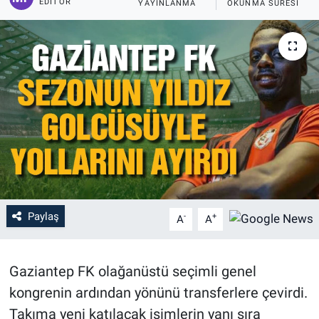
EDITÖR
YAYINLANMA
OKUNMA SÜRESI
Paylaş
-
+
A
A
Gaziantep FK olağanüstü seçimli genel
kongrenin ardından yönünü transferlere çevirdi.
Takıma yeni katılacak isimlerin yanı sıra