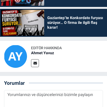
Gaziantep’te Konkordato furyası
sürüyor… O firma ile ilgili flaş
karar!
EDITÖR HAKKINDA
Ahmet Yavuz
Yorumlar